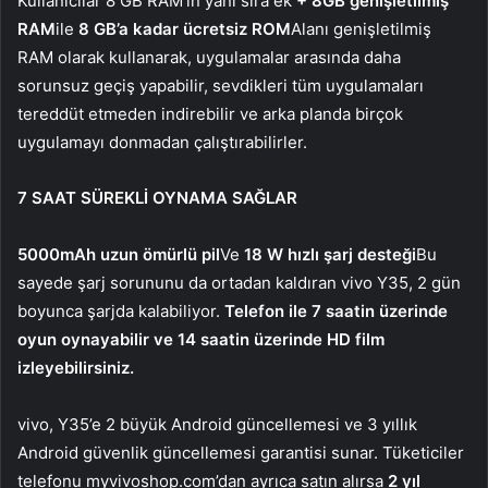
Kullanıcılar 8 GB RAM’in yanı sıra ek
+ 8GB genişletilmiş
RAM
ile
8 GB’a kadar ücretsiz ROM
Alanı genişletilmiş
RAM olarak kullanarak, uygulamalar arasında daha
sorunsuz geçiş yapabilir, sevdikleri tüm uygulamaları
tereddüt etmeden indirebilir ve arka planda birçok
uygulamayı donmadan çalıştırabilirler.
7 SAAT SÜREKLİ OYNAMA SAĞLAR
5000mAh uzun ömürlü pil
Ve
18 W hızlı şarj desteği
Bu
sayede şarj sorununu da ortadan kaldıran vivo Y35, 2 gün
boyunca şarjda kalabiliyor.
Telefon ile 7 saatin üzerinde
oyun oynayabilir ve 14 saatin üzerinde HD film
izleyebilirsiniz.
vivo, Y35’e 2 büyük Android güncellemesi ve 3 yıllık
Android güvenlik güncellemesi garantisi sunar. Tüketiciler
telefonu myvivoshop.com’dan ayrıca satın alırsa
2 yıl