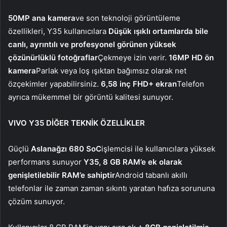
50MP ana kamera
ve son teknoloji görüntüleme
özellikleri, Y35 kullanıcılara
Düşük ışıklı ortamlarda bile
canlı, ayrıntılı ve profesyonel görünen yüksek
çözünürlüklü fotoğraflar
Çekmeye izin verir.
16MP HD ön
kamera
Parlak veya loş ışıktan bağımsız olarak net
özçekimler yapabilirsiniz.
6,58 inç FHD+ ekran
Telefon
ayrıca mükemmel bir görüntü kalitesi sunuyor.
VIVO Y35 DİĞER TEKNİK ÖZELLİKLER
Güçlü
Aslanağzı 680 SoC
işlemcisi ile kullanıcılara yüksek
performans sunuyor
Y35, 8 GB RAM’e ek olarak
genişletilebilir RAM’e sahiptir
Android tabanlı akıllı
telefonlar ile zaman zaman sıkıntı yaratan hafıza sorununa
çözüm sunuyor.