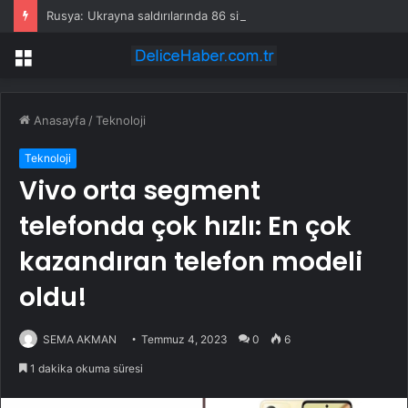
Rusya: Ukrayna saldırılarında 86 sivil öldü
Menü
Anasayfa
/
Teknoloji
Teknoloji
Vivo orta segment
telefonda çok hızlı: En çok
kazandıran telefon modeli
oldu!
SEMA AKMAN
Temmuz 4, 2023
0
6
1 dakika okuma süresi