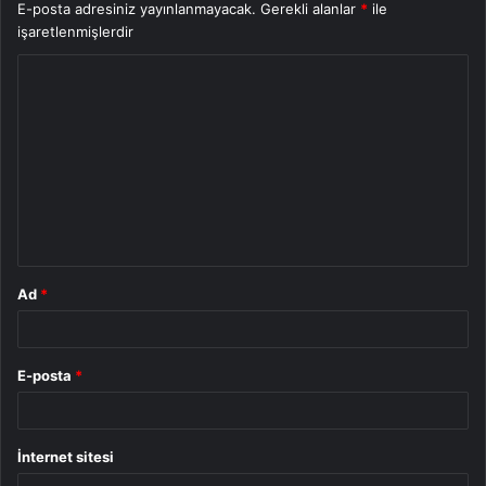
E-posta adresiniz yayınlanmayacak.
Gerekli alanlar
*
ile
işaretlenmişlerdir
Y
o
r
u
m
*
Ad
*
E-posta
*
İnternet sitesi