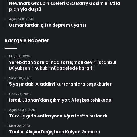
Newmark Group hisseleri CEO Barry Gosin’in istifa
planıyla düştü
Ağustos 8, 2026
Uzmanlardan çifte deprem uyarısı
Rastgele Haberler
Mayıs 8, 2026
Yerebatan Sarnıcı’nda tartışmalı devir! İstanbul
Büyükşehir hukuki mücadelede kararlı
Şubat 10, 2023
5 yaşındaki Aladdin’i kurtaranlara teşekkürler
Ocak 24, 2025
İsrail, Lübnan’dan çıkmıyor: Ateşkes tehlikede
Ağustos 30, 2025
Türk-İş gıda enflasyonu Ağustos’ta hızlandı
Mart 30, 2023
Tarihin Akışını Değiştiren Kalyon Gemileri