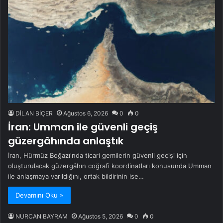
DİLAN BİÇER
Ağustos 6, 2026
0
0
İran: Umman ile güvenli geçiş
güzergâhında anlaştık
İran, Hürmüz Boğazı'nda ticari gemilerin güvenli geçişi için
oluşturulacak güzergâhın coğrafi koordinatları konusunda Umman
ile anlaşmaya varıldığını, ortak bildirinin ise…
Devamını Oku »
NURCAN BAYRAM
Ağustos 5, 2026
0
0