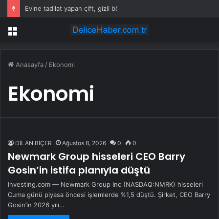
Evine tadilat yapan çift, gizli bölmede deste deste para buldu
Menü
Anasayfa
/
Ekonomi
Ekonomi
DİLAN BİÇER
Ağustos 8, 2026
0
0
Newmark Group hisseleri CEO Barry
Gosin’in istifa planıyla düştü
Investing.com — Newmark Group Inc (NASDAQ:NMRK) hisseleri
Cuma günü piyasa öncesi işlemlerde %1,5 düştü. Şirket, CEO Barry
Gosin’in 2026 yılı…