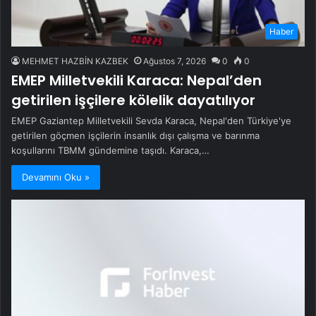
Haber
MEHMET HAZBİN KAZBEK
Ağustos 7, 2026
0
0
EMEP Milletvekili Karaca: Nepal’den
getirilen işçilere kölelik dayatılıyor
EMEP Gaziantep Milletvekili Sevda Karaca, Nepal'den Türkiye'ye
getirilen göçmen işçilerin insanlık dışı çalışma ve barınma
koşullarını TBMM gündemine taşıdı. Karaca,…
Devamını Oku »