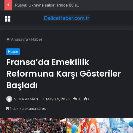
Rusya: Ukrayna saldırılarında 86 sivil öldü
Menü
Anasayfa
/
Haber
Haber
Fransa’da Emeklilik
Reformuna Karşı Gösteriler
Başladı
SEMA AKMAN
Mayıs 9, 2023
0
8
1 dakika okuma süresi