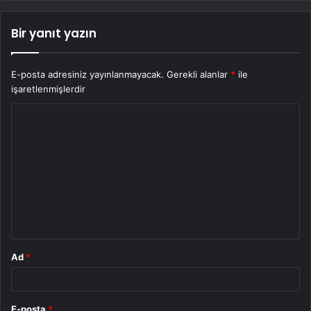
Bir yanıt yazın
E-posta adresiniz yayınlanmayacak.
Gerekli alanlar
*
ile
işaretlenmişlerdir
Y
o
r
u
m
*
Ad
*
E-posta
*