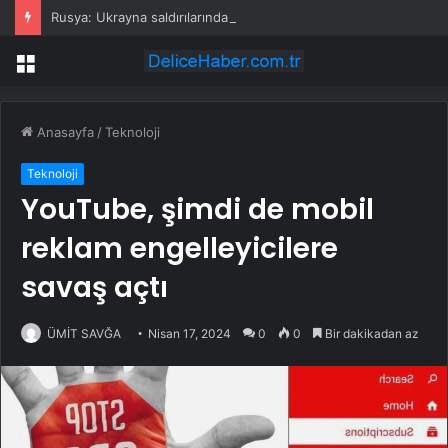
Rusya: Ukrayna saldırılarında 86 sivil öldü
Menü
Anasayfa
/
Teknoloji
Teknoloji
YouTube, şimdi de mobil
reklam engelleyicilere
savaş açtı
ÜMİT SAVĞA
Nisan 17, 2024
0
0
Bir dakikadan az