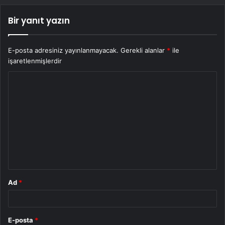
Bir yanıt yazın
E-posta adresiniz yayınlanmayacak.
Gerekli alanlar
*
ile
işaretlenmişlerdir
Y
o
r
u
m
*
Ad
*
E-posta
*