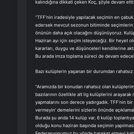
kalındığına dikkati çeken Koç, şöyle devam etti
“TFF’nin iradesiyle yapılacak seçimin en çabu
edersek mevcut sezonun bitiminde seçimlerin
önünün daha açık olacağını düşünüyoruz. Kulüple
Haziran ayı için seçim isteyeceğiz. Bir heyet o
kararları, duygu ve düşünceleri kendilerine akt
Bu arada imza toplama süreci de devam edecek
Bazı kulüplerin yaşanan bir durumdan rahatsız
“Aramızda bir konudan rahatsız olan kulüpleri
bazılarının özellikle alt lig kulüplerini araya
yapmalarını son derece yadırgadık. TFF’nin bir 
vermeyin’ demelerini sizlerin önünde açıklamak 
Burada şu anda 14 kulüp var, 6 kulüp toplantıya
olduğu konu haziran başında seçimin yapılması.
Federasyonumuz bu yönde hareket etmeyi kabul e