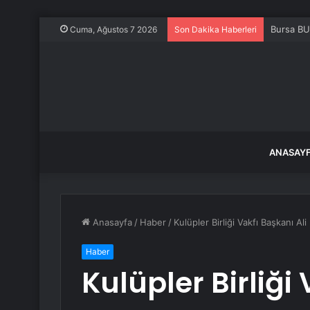
Bursa BU
Cuma, Ağustos 7 2026
Son Dakika Haberleri
ANASAY
Anasayfa
/
Haber
/
Kulüpler Birliği Vakfı Başkanı Al
Haber
Kulüpler Birliği