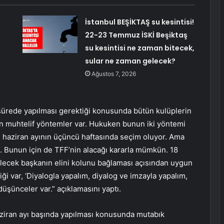
İstanbul BEŞİKTAŞ su kesintisi!
22-23 Temmuz İSKİ Beşiktaş
su kesintisi ne zaman bitecek,
sular ne zaman gelecek?
Ağustos 7, 2026
 sürede yapılması gerektiği konusunda bütün kulüplerin
in muhtelif yöntemler var. Hukuken bunun iki yöntemi
 haziran ayının üçüncü haftasında seçim oluyor. Ama
ı. Bunun için de TFF’nin alacağı kararla mümkün. 18
lecek başkanın elini kolunu bağlaması açısından uygun
ği var, ‘Diyalogla yapalım, diyalog ve imzayla yapalım,
üşünceler var.” açıklamasını yaptı.
haziran ayı başında yapılması konusunda mutabık