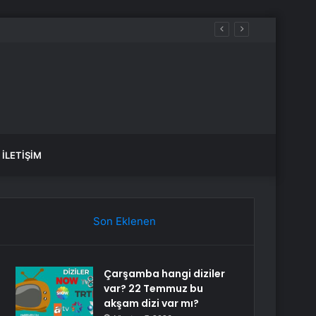
 sular ne zaman gelecek?
İLETIŞIM
Son Eklenen
Çarşamba hangi diziler
var? 22 Temmuz bu
akşam dizi var mı?