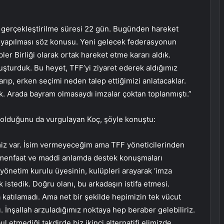
:
k gerçekleştirilme süresi 22 gün. Bugünden hareket
 yapılması söz konusu. Yeni gelecek federasyonun
r Birliği olarak ortak hareket etme kararı aldık.
luşturduk. Bu heyet, TFF’yi ziyaret ederek aldığımız
arıp, erken seçimi neden talep ettiğimizi anlatacaklar.
. Arada bayram olmasaydı imzalar çoktan toplanmıştı.”
 olduğunu da vurgulayan Koç, şöyle konuştu:
miz var. İsim vermeyeceğim ama TFF yöneticilerinden
rak menfaat ve maddi anlamda destek konuşmaları
yönetim kurulu üyesinin, kulüpleri arayarak ‘imza
istedik. Doğru olanı, bu arkadaşın istifa etmesi.
 katılamadı. Ama net bir şekilde hepimizin tek vücut
 İnşallah arzuladığımız noktaya hep beraber gelebiliriz.
tmediği takdirde biz ikinci alternatifi elimizde