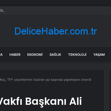
SKİ su kesintisi! 22-23 Temmuz Bursa’da su kesintisi ne zaman bitecek,
FA
HABER
EKONOMI
SAĞLIK
TEKNOLOJI
YAŞAM
i Koç, TFF seçimlerinin haziran ayı başında yapılmasını önerdi
 Vakfı Başkanı Ali