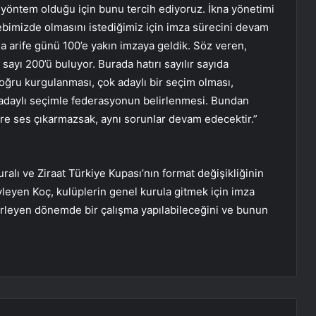
f yöntem olduğu için bunu tercih ediyoruz. İkna yönetimi
imizde olmasını istediğimiz için imza sürecini devam
 arife günü 100’e yakın imzaya geldik. Söz veren,
ayı 200’ü buluyor. Burada hatırı sayılır sayıda
ğru kurgulanması, çok adaylı bir seçim olması,
k adaylı seçimle federasyonun belirlenmesi. Bundan
e ses çıkarmazsak, aynı sorunlar devam edecektir.”
ralı ve Ziraat Türkiye Kupası’nın format değişikliğinin
öyleyen Koç, kulüplerin genel kurula gitmek için imza
 ilerleyen dönemde bir çalışma yapılabileceğini ve bunun