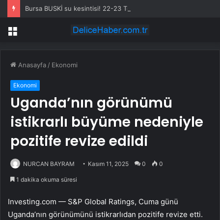
Bursa BUSKİ su kesintisi! 22-23 Temmuz Bursa’da su kesintisi ne zaman bitecek, sular ne zaman gelecek?
Menü
Anasayfa
/
Ekonomi
Ekonomi
Uganda’nın görünümü
istikrarlı büyüme nedeniyle
pozitife revize edildi
NURCAN BAYRAM
Kasım 11, 2025
0
0
1 dakika okuma süresi
Investing.com — S&P Global Ratings, Cuma günü
Uganda’nın görünümünü istikrarlıdan pozitife revize etti.