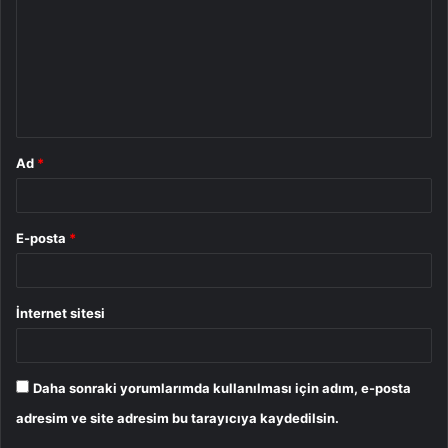
r
u
m
*
Ad
*
E-posta
*
İnternet sitesi
Daha sonraki yorumlarımda kullanılması için adım, e-posta
adresim ve site adresim bu tarayıcıya kaydedilsin.