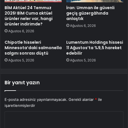
BİM Aktüel 24 Temmuz
İran: Umman ile güvenli
2026! BİM Cuma aktüel
geçiş güzergâhında
ürünler neler var, hangi
anlaştık
ürünler indirimde?
Ağustos 6, 2026
Ağustos 6, 2026
Chipotle hisseleri
Lumentum Holdings hissesi
Minnesota’daki salmonella
11 Ağustos’ta %9,5 hareket
salgını sonrası düştü
edebilir
Ağustos 5, 2026
Ağustos 5, 2026
Bir yanıt yazın
E-posta adresiniz yayınlanmayacak.
Gerekli alanlar
*
ile
işaretlenmişlerdir
Y
o