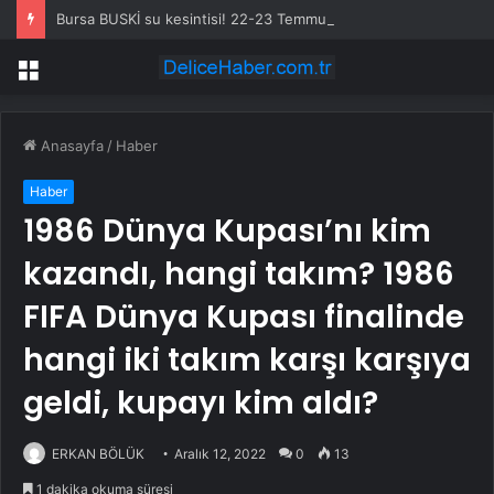
Bursa BUSKİ su kesintisi! 22-23 Temmuz Bursa’da su kesintisi ne zaman bitecek, sular ne zaman gelecek?
Menü
Anasayfa
/
Haber
Haber
1986 Dünya Kupası’nı kim
kazandı, hangi takım? 1986
FIFA Dünya Kupası finalinde
hangi iki takım karşı karşıya
geldi, kupayı kim aldı?
ERKAN BÖLÜK
Aralık 12, 2022
0
13
1 dakika okuma süresi