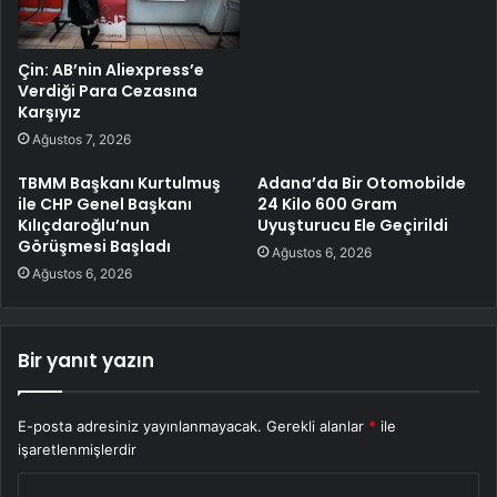
Çin: AB’nin Aliexpress’e
Verdiği Para Cezasına
Karşıyız
Ağustos 7, 2026
TBMM Başkanı Kurtulmuş
Adana’da Bir Otomobilde
ile CHP Genel Başkanı
24 Kilo 600 Gram
Kılıçdaroğlu’nun
Uyuşturucu Ele Geçirildi
Görüşmesi Başladı
Ağustos 6, 2026
Ağustos 6, 2026
Bir yanıt yazın
E-posta adresiniz yayınlanmayacak.
Gerekli alanlar
*
ile
işaretlenmişlerdir
Y