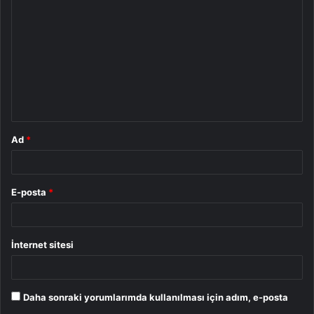
o
r
u
m
*
Ad
*
E-posta
*
İnternet sitesi
Daha sonraki yorumlarımda kullanılması için adım, e-posta