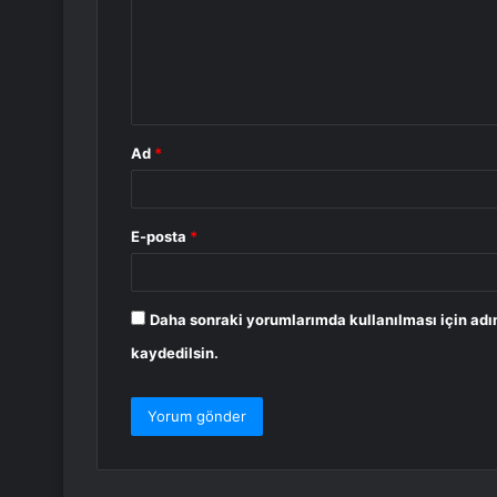
u
m
*
Ad
*
E-posta
*
Daha sonraki yorumlarımda kullanılması için adı
kaydedilsin.