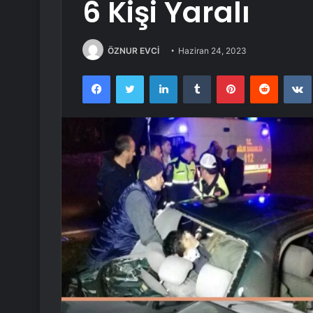
6 Kişi Yaralı
ÖZNUR EVCİ
Haziran 24, 2023
Facebook
Twitter
LinkedIn
Tumblr
Pinterest
Reddit