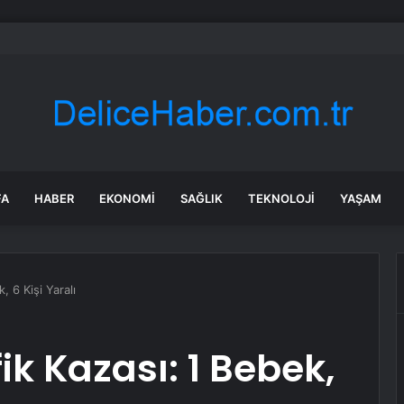
ktüel 24 Temmuz 2026! BİM Cuma aktüel ürünler neler var, hangi ürünle
FA
HABER
EKONOMI
SAĞLIK
TEKNOLOJI
YAŞAM
, 6 Kişi Yaralı
k Kazası: 1 Bebek,