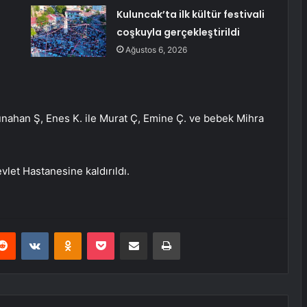
Kuluncak’ta ilk kültür festivali
coşkuyla gerçekleştirildi
Ağustos 6, 2026
unahan Ş, Enes K. ile Murat Ç, Emine Ç. ve bebek Mihra
vlet Hastanesine kaldırıldı.
erest
Reddit
VKontakte
Odnoklassniki
Pocket
E-Posta ile paylaş
Yazdır