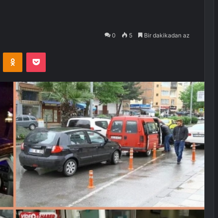
0
5
Bir dakikadan az
VKontakte
Odnoklassniki
Pocket