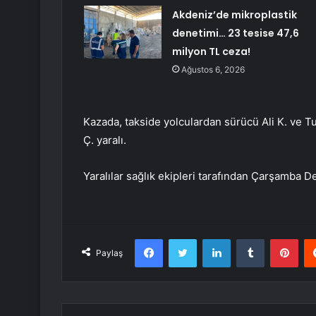
Akdeniz’de mikroplastik
denetimi… 23 tesise 47,6
milyon TL ceza!
Ağustos 6, 2026
Kazada, takside yolculardan sürücü Ali K. ve T
Ç. yaralı.
Yaralılar sağlık ekipleri tarafından Çarşamba De
Facebook
Twitter
LinkedIn
Tumblr
Pint
Paylaş