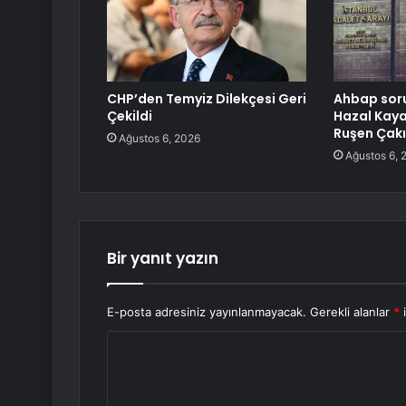
CHP’den Temyiz Dilekçesi Geri
Ahbap sor
Çekildi
Hazal Kaya
Ruşen Çakı
Ağustos 6, 2026
Ağustos 6, 
Bir yanıt yazın
E-posta adresiniz yayınlanmayacak.
Gerekli alanlar
*
i
Y
o
r