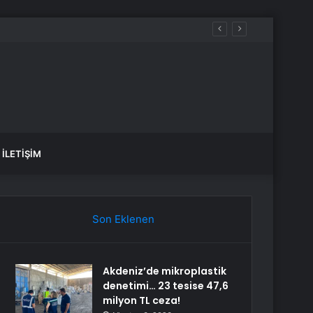
r indirimde?
İLETIŞIM
Son Eklenen
Akdeniz’de mikroplastik
denetimi… 23 tesise 47,6
milyon TL ceza!