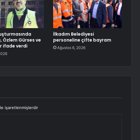
uşturmasında
İlkadım Belediyesi
, Özlem Gürses ve
personeline çifte bayram
r ifade verdi
Ağustos 6, 2026
2026
le işaretlenmişlerdir