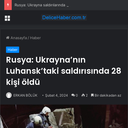
Rusya: Ukrayna saldırılarında 86 sivil öldü
Menü
Anasayfa
/
Haber
Haber
Rusya: Ukrayna’nın
Luhansk’taki saldırısında 28
kişi öldü
ERKAN BÖLÜK
Şubat 4, 2024
0
2
Bir dakikadan az