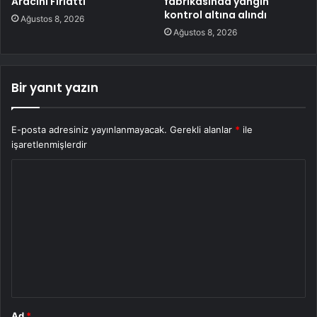
Aracını Fırlattı
fabrikasında yangın
kontrol altına alındı
Ağustos 8, 2026
Ağustos 8, 2026
Bir yanıt yazın
E-posta adresiniz yayınlanmayacak.
Gerekli alanlar
*
ile
işaretlenmişlerdir
Y
o
r
u
m
*
Ad
*