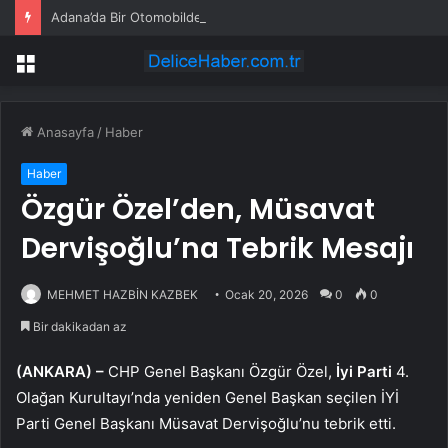
Adana’da Bir Otomobilde 24 Kilo 600 Gram Uyuşturucu Ele Geçirildi
Menü
Anasayfa
/
Haber
Haber
Özgür Özel’den, Müsavat
Dervişoğlu’na Tebrik Mesajı
MEHMET HAZBİN KAZBEK
Ocak 20, 2026
0
0
Bir dakikadan az
(ANKARA) –
CHP Genel Başkanı Özgür Özel,
İyi Parti
4.
Olağan Kurultayı’nda yeniden Genel Başkan seçilen İYİ
Parti Genel Başkanı Müsavat Dervişoğlu’nu tebrik etti.