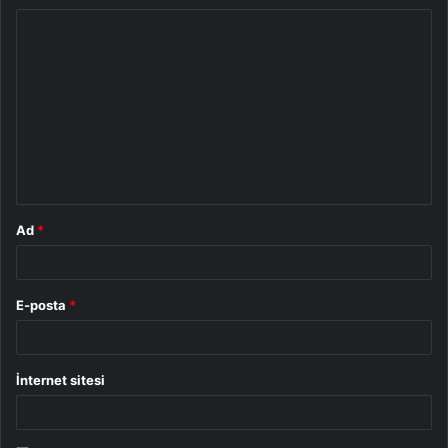
Y
o
r
u
m
*
Ad
*
E-posta
*
İnternet sitesi