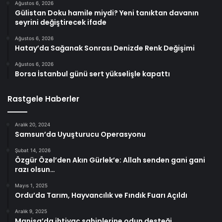
Ağustos 6, 2026
Gülistan Doku hamile miydi? Yeni tanıktan davanın
seyrini değiştirecek ifade
Ağustos 6, 2026
Hatay’da Sağanak Sonrası Denizde Renk Değişimi
Ağustos 6, 2026
Borsa İstanbul günü sert yükselişle kapattı
Rastgele Haberler
Aralık 20, 2024
Samsun’da Uyuşturucu Operasyonu
Şubat 14, 2026
Özgür Özel’den Akın Gürlek’e: Allah senden gani gani
razı olsun…
Mayıs 1, 2025
Ordu’da Tarım, Hayvancılık ve Fındık Fuarı Açıldı
Aralık 9, 2025
Manisa’da ihtiyaç sahiplerine odun desteği