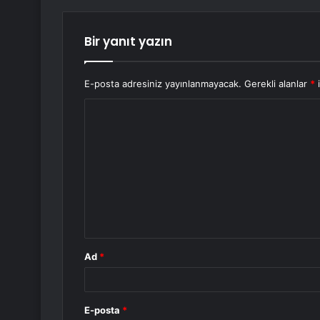
Bir yanıt yazın
E-posta adresiniz yayınlanmayacak.
Gerekli alanlar
*
i
Y
o
r
u
m
*
Ad
*
E-posta
*