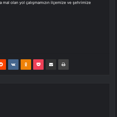
ya mal olan yol çalışmamızın ilçemize ve şehrimize
erest
Reddit
VKontakte
Odnoklassniki
Pocket
E-Posta ile paylaş
Yazdır