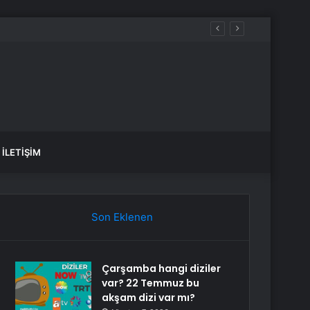
 sular ne zaman gelecek?
İLETIŞIM
Son Eklenen
Çarşamba hangi diziler
var? 22 Temmuz bu
akşam dizi var mı?