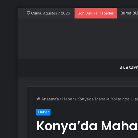
Bursa BU
Cuma, Ağustos 7 2026
Son Dakika Haberleri
ANASAY
Anasayfa
/
Haber
/
Konya’da Mahalle Yollarında Ula
Haber
Konya’da Mahal