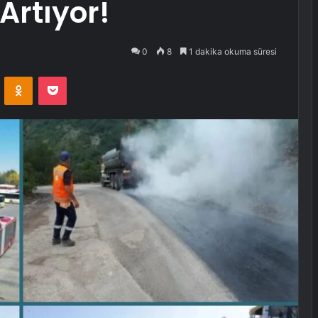
Artıyor!
0
8
1 dakika okuma süresi
VKontakte
Odnoklassniki
Pocket