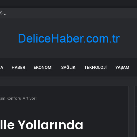
SKİ su kesintisi! 22-23 Temmuz Bursa’da su kesintisi ne zaman bitecek,
FA
HABER
EKONOMI
SAĞLIK
TEKNOLOJI
YAŞAM
şım Konforu Artıyor!
le Yollarında