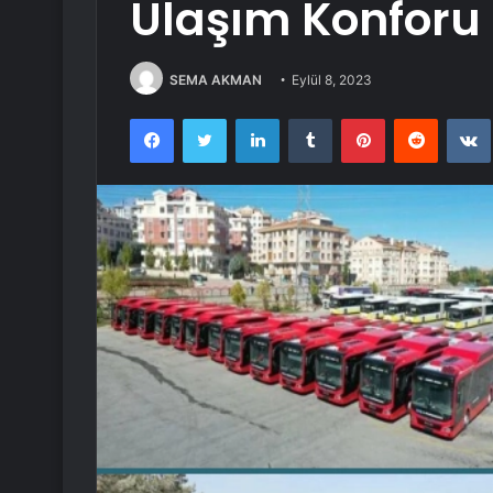
Ulaşım Konforu 
SEMA AKMAN
Eylül 8, 2023
Facebook
Twitter
LinkedIn
Tumblr
Pinterest
Reddit