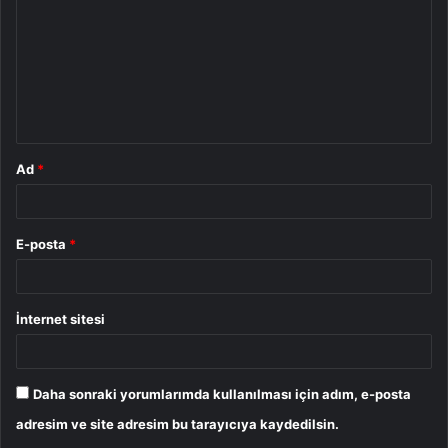
r
u
m
*
Ad
*
E-posta
*
İnternet sitesi
Daha sonraki yorumlarımda kullanılması için adım, e-posta
adresim ve site adresim bu tarayıcıya kaydedilsin.