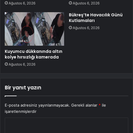
Ağustos 6, 2026
Ağustos 6, 2026
Bükreş’te Havacılık Günü
Kutlamaları
Ağustos 6, 2026
Kuyumcu dükkanında altın
kolye hırsızlığı kamerada
Ağustos 6, 2026
Bir yanıt yazın
E-posta adresiniz yayınlanmayacak.
Gerekli alanlar
*
ile
işaretlenmişlerdir
Y
o