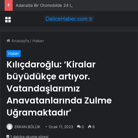
Adana’da Bir Otomobilde 24 Kilo 600 Gram Uyuşturucu Ele Geçirildi
Menü
Anasayfa
/
Haber
Haber
Kılıçdaroğlu: ‘Kiralar
büyüdükçe artıyor.
Vatandaşlarımız
Anavatanlarında Zulme
Uğramaktadır’
ERKAN BÖLÜK
Ocak 11, 2023
0
8
1 dakika okuma süresi