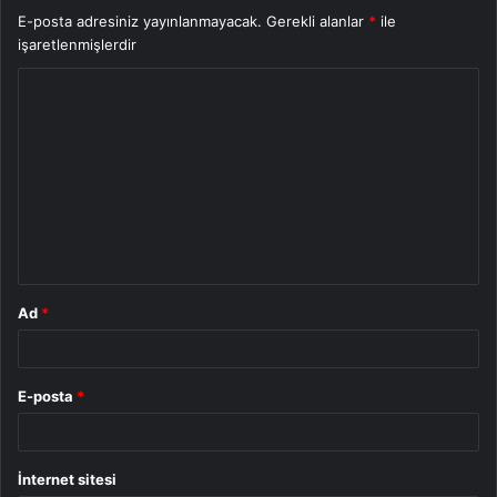
E-posta adresiniz yayınlanmayacak.
Gerekli alanlar
*
ile
işaretlenmişlerdir
Y
o
r
u
m
*
Ad
*
E-posta
*
İnternet sitesi