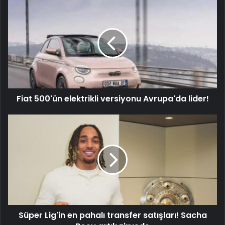
Fiat 500'ün elektrikli versiyonu Avrupa'da lider!
Süper Lig'in en pahalı transfer satışları! Sacha