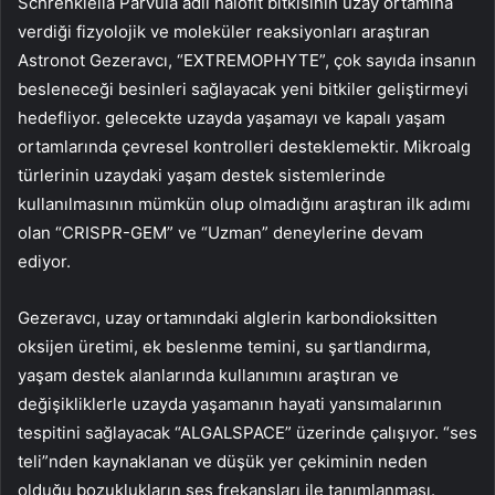
Schrenkiella Parvula adlı halofit bitkisinin uzay ortamına
verdiği fizyolojik ve moleküler reaksiyonları araştıran
Astronot Gezeravcı, “EXTREMOPHYTE”, çok sayıda insanın
besleneceği besinleri sağlayacak yeni bitkiler geliştirmeyi
hedefliyor. gelecekte uzayda yaşamayı ve kapalı yaşam
ortamlarında çevresel kontrolleri desteklemektir. Mikroalg
türlerinin uzaydaki yaşam destek sistemlerinde
kullanılmasının mümkün olup olmadığını araştıran ilk adımı
olan “CRISPR-GEM” ve “Uzman” deneylerine devam
ediyor.
Gezeravcı, uzay ortamındaki alglerin karbondioksitten
oksijen üretimi, ek beslenme temini, su şartlandırma,
yaşam destek alanlarında kullanımını araştıran ve
değişikliklerle uzayda yaşamanın hayati yansımalarının
tespitini sağlayacak “ALGALSPACE” üzerinde çalışıyor. “ses
teli”nden kaynaklanan ve düşük yer çekiminin neden
olduğu bozuklukların ses frekansları ile tanımlanması.