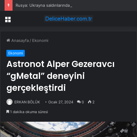
Rusya: Ukrayna saldırılarında 86 sivil öldü
Menü
Anasayfa
/
Ekonomi
Ekonomi
Astronot Alper Gezeravcı
“gMetal” deneyini
gerçekleştirdi
ERKAN BÖLÜK
Ocak 27, 2024
0
2
1 dakika okuma süresi