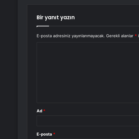
Bir yanıt yazın
E-posta adresiniz yayınlanmayacak.
Gerekli alanlar
*
i
Y
o
r
u
m
*
Ad
*
E-posta
*