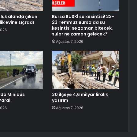
otluk alanda çıkan
Bursa BUSKİ su kesintisi! 22-
lik evine sıçradı
23 Temmuz Bursa’da su
kesintisi ne zaman bitecek,
2026
sular ne zaman gelecek?
Ağustos 7, 2026
’da Minibüs
30 ilçeye 4,6 milyar liralık
 Yaralı
yatırım
2026
Ağustos 7, 2026