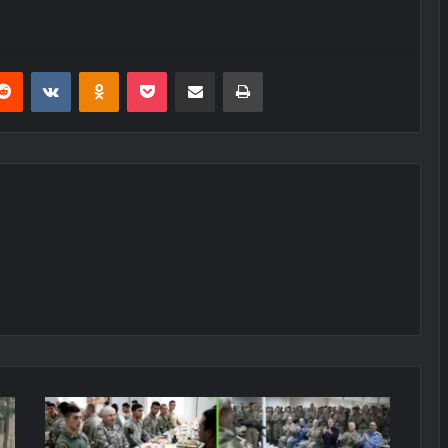
erest
Reddit
VKontakte
Odnoklassniki
Pocket
E-Posta ile paylaş
Yazdır