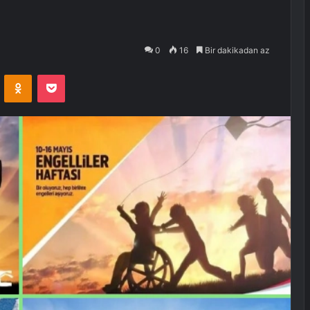
0
16
Bir dakikadan az
VKontakte
Odnoklassniki
Pocket