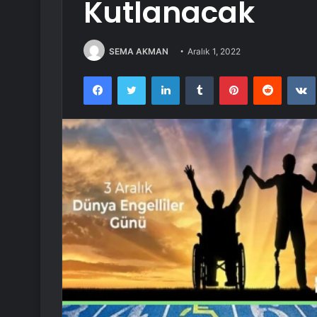
Kutlanacak
SEMA AKMAN
Aralık 1, 2022
Facebook
Twitter
LinkedIn
Tumblr
Pinterest
Reddit