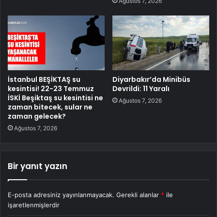
Ağustos 7, 2026
İstanbul BEŞİKTAŞ su
Diyarbakır’da Minibüs
kesintisi! 22-23 Temmuz
Devrildi: 11 Yaralı
İSKİ Beşiktaş su kesintisi ne
Ağustos 7, 2026
zaman bitecek, sular ne
zaman gelecek?
Ağustos 7, 2026
Bir yanıt yazın
E-posta adresiniz yayınlanmayacak.
Gerekli alanlar
*
ile
işaretlenmişlerdir