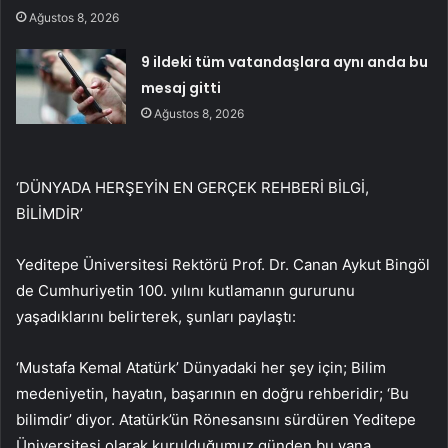
Ağustos 8, 2026
9 ildeki tüm vatandaşlara aynı anda bu
mesaj gitti
Ağustos 8, 2026
‘DÜNYADA HERŞEYİN EN GERÇEK REHBERİ BİLGİ,
BİLİMDİR’
Yeditepe Üniversitesi Rektörü Prof. Dr. Canan Aykut Bingöl
de Cumhuriyetin 100. yılını kutlamanın gururunu
yaşadıklarını belirterek, şunları paylaştı:
‘Mustafa Kemal Atatürk’ Dünyadaki her şey için; Bilim
medeniyetin, hayatın, başarının en doğru rehberidir; ‘Bu
bilimdir’ diyor. Atatürk’ün Rönesansını sürdüren Yeditepe
Üniversitesi olarak kurulduğumuz günden bu yana