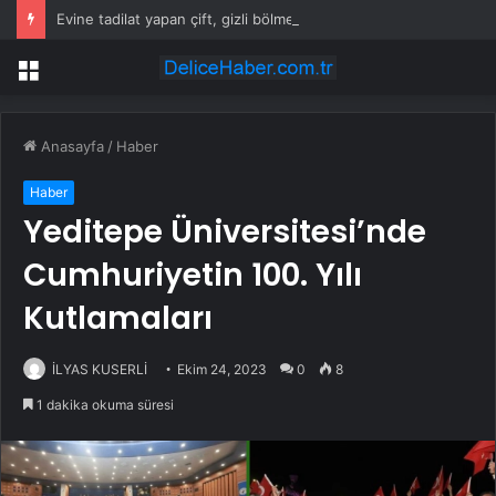
Evine tadilat yapan çift, gizli bölmede deste deste para buldu
Menü
Anasayfa
/
Haber
Haber
Yeditepe Üniversitesi’nde
Cumhuriyetin 100. Yılı
Kutlamaları
İLYAS KUSERLİ
Ekim 24, 2023
0
8
1 dakika okuma süresi