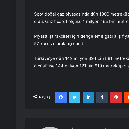
Spot doğal gaz piyasasında dün 1000 metreküp d
oldu. Gaz ticaret ölçüsü 1 milyon 195 bin metrek
Piyasa iştirakçileri için dengeleme gazı alış fiyat
57 kuruş olarak açıklandı.
Türkiye’ye dün 142 milyon 894 bin 881 metreküp
ölçüsü ise 144 milyon 121 bin 919 metreküp olar
Facebook
Twitter
LinkedIn
Tumblr
Pint
Paylaş