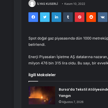
İLYAS KUSERLİ
Kasım 10, 2022
Facebook
Twitter
LinkedIn
Tumblr
Pinterest
Reddit
Spot doğal gaz piyasasında dün 1000 metreküp g
belirlendi.
Enerji Piyasaları İşletme AŞ datalarına nazara
milyon 476 bin 315 lira oldu. Bu sayı, bir evvel
İlgili Makaleler
Bursa’da Tekstil Atölyesind
Yangın
Ağustos 7, 2026