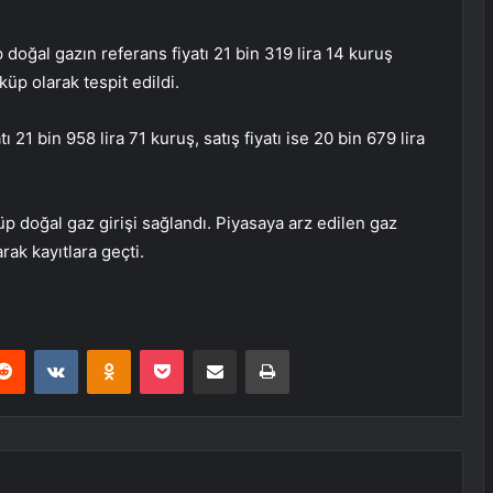
oğal gazın referans fiyatı 21 bin 319 lira 14 kuruş
üp olarak tespit edildi.
ı 21 bin 958 lira 71 kuruş, satış fiyatı ise 20 bin 679 lira
 doğal gaz girişi sağlandı. Piyasaya arz edilen gaz
ak kayıtlara geçti.
erest
Reddit
VKontakte
Odnoklassniki
Pocket
E-Posta ile paylaş
Yazdır