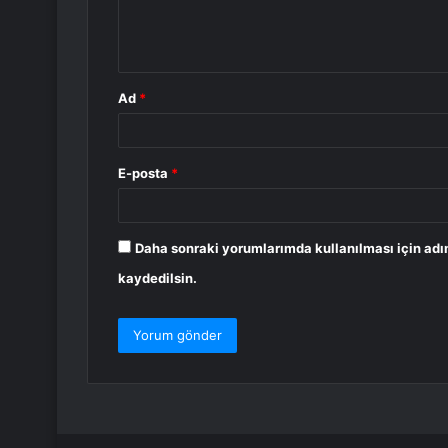
m
*
Ad
*
E-posta
*
Daha sonraki yorumlarımda kullanılması için adı
kaydedilsin.