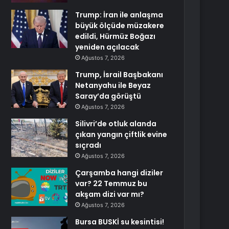
Trump: İran ile anlaşma
büyük ölçüde müzakere
edildi, Hürmüz Boğazı
yeniden açılacak
Ağustos 7, 2026
Trump, İsrail Başbakanı
Netanyahu ile Beyaz
Saray’da görüştü
Ağustos 7, 2026
Silivri’de otluk alanda
çıkan yangın çiftlik evine
sıçradı
Ağustos 7, 2026
Çarşamba hangi diziler
var? 22 Temmuz bu
akşam dizi var mı?
Ağustos 7, 2026
Bursa BUSKİ su kesintisi!