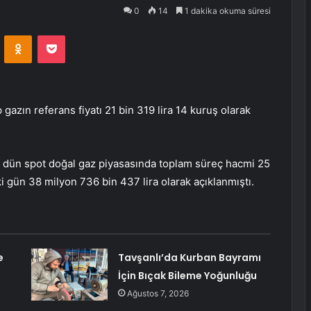
0
14
1 dakika okuma süresi
VKontakte
Odnoklassniki
Pocket
azın referans fiyatı 21 bin 319 lira 14 kuruş olarak
n, dün spot doğal gaz piyasasında toplam süreç hacmi 25
ki gün 38 milyon 736 bin 437 lira olarak açıklanmıştı.
e
Tavşanlı’da Kurban Bayramı
İçin Bıçak Bileme Yoğunluğu
Ağustos 7, 2026