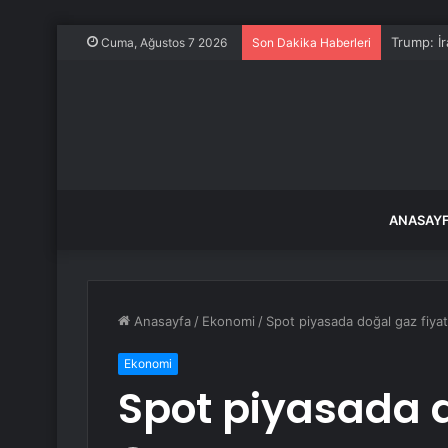
Trump: İ
Cuma, Ağustos 7 2026
Son Dakika Haberleri
ANASAY
Anasayfa
/
Ekonomi
/
Spot piyasada doğal gaz fiyatl
Ekonomi
Spot piyasada d