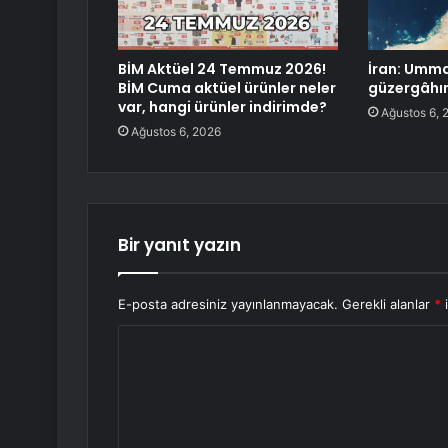
BİM Aktüel 24 Temmuz 2026!
İran: Umma
BİM Cuma aktüel ürünler neler
güzergâhın
var, hangi ürünler indirimde?
Ağustos 6, 
Ağustos 6, 2026
Bir yanıt yazın
E-posta adresiniz yayınlanmayacak.
Gerekli alanlar
*
i
Y
o
r
u