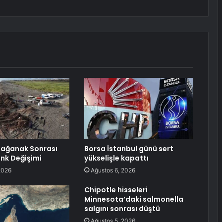
Sağanak Sonrası
Borsa İstanbul günü sert
nk Değişimi
yükselişle kapattı
2026
Ağustos 6, 2026
Chipotle hisseleri
Minnesota’daki salmonella
salgını sonrası düştü
Ağustos 5, 2026