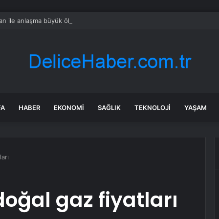
ran ile anlaşma büyük ölçüde müzakere edildi, Hürmüz Boğazı yeniden aç
FA
HABER
EKONOMI
SAĞLIK
TEKNOLOJI
YAŞAM
arı
oğal gaz fiyatları