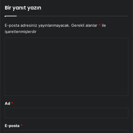
Bir yanıt yazın
E-posta adresiniz yayınlanmayacak.
Gerekli alanlar
*
ile
işaretlenmişlerdir
Y
o
r
u
m
*
Ad
*
E-posta
*