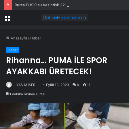
Bursa BUSKİ su kesintisi! 22-23 Temmuz Bursa’da su kesintisi ne zaman bitecek, sular ne zaman gelecek?
Menü
Anasayfa
/
Haber
Haber
Rihanna… PUMA İLE SPOR
AYAKKABI ÜRETECEK!
İLYAS KUSERLİ
Eylül 13, 2023
0
11
1 dakika okuma süresi