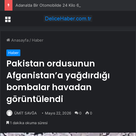
Adana’da Bir Otomobilde 24 Kilo 600 Gram Uyuşturucu Ele Geçirildi
Menü
Anasayfa
/
Haber
Haber
Pakistan ordusunun
Afganistan’a yağdırdığı
bombalar havadan
görüntülendi
ÜMİT SAVĞA
Mayıs 22, 2026
0
0
1 dakika okuma süresi