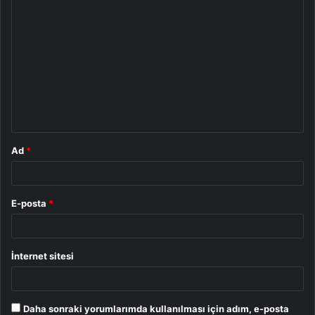
Y
o
r
u
m
*
Ad
*
E-posta
*
İnternet sitesi
Daha sonraki yorumlarımda kullanılması için adım, e-posta