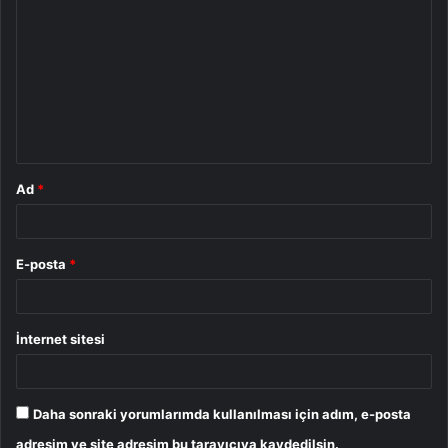
o
r
u
m
*
Ad
*
E-posta
*
İnternet sitesi
Daha sonraki yorumlarımda kullanılması için adım, e-posta
adresim ve site adresim bu tarayıcıya kaydedilsin.