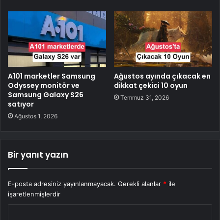
A101 marketler Samsung
Ağustos ayında çıkacak en
Odyssey monitör ve
dikkat çekici 10 oyun
Samsung Galaxy S26
Temmuz 31, 2026
satıyor
Ağustos 1, 2026
Bir yanıt yazın
E-posta adresiniz yayınlanmayacak.
Gerekli alanlar
*
ile
işaretlenmişlerdir
Y