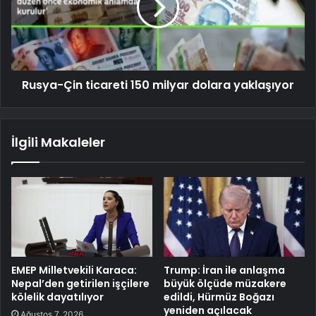
Rusya-Çin ticareti 150 milyar dolara yaklaşıyor
İlgili Makaleler
EMEP Milletvekili Karaca:
Trump: İran ile anlaşma
Nepal’den getirilen işçilere
büyük ölçüde müzakere
kölelik dayatılıyor
edildi, Hürmüz Boğazı
yeniden açılacak
Ağustos 7, 2026