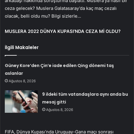
arkadaşı hakkında soruşturma başlattı. Muslera’ya nasıl bir
ceza gelecek? Muslera Galatasaray’da kaç maç cezalı
olacak, belli oldu mu? Bilgi sizlerle…
MUSLERA 2022 DÜNYA KUPASI’NDA CEZA Mİ OLDU?
İlgili Makaleler
Güney Kore’den Çin’e iade edilen Qing dönemi taş
aslanlar
Ağustos 8, 2026
9 ildeki tüm vatandaşlara aynı anda bu
mesaj gitti
Ağustos 8, 2026
FIFA, Dünya Kupası’nda Uruguay-Gana maçı sonrası