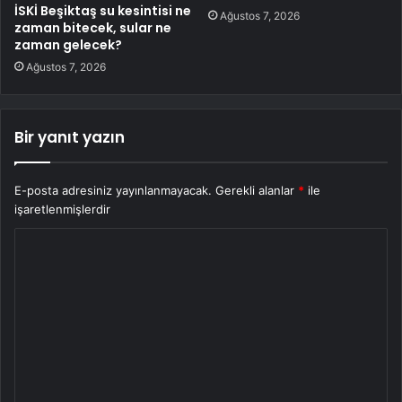
İSKİ Beşiktaş su kesintisi ne
Ağustos 7, 2026
zaman bitecek, sular ne
zaman gelecek?
Ağustos 7, 2026
Bir yanıt yazın
E-posta adresiniz yayınlanmayacak.
Gerekli alanlar
*
ile
işaretlenmişlerdir
Y
o
r
u
m
*