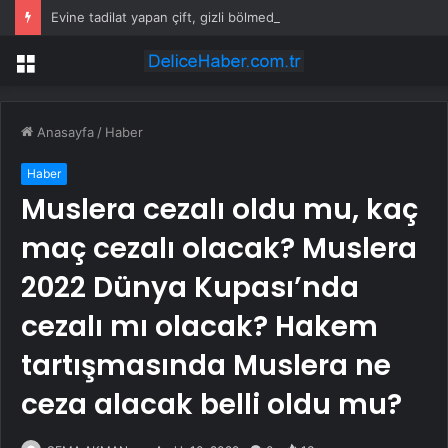
Evine tadilat yapan çift, gizli bölmede deste deste para buldu
Menü
Anasayfa
/
Haber
Haber
Muslera cezalı oldu mu, kaç
maç cezalı olacak? Muslera
2022 Dünya Kupası’nda
cezalı mı olacak? Hakem
tartışmasında Muslera ne
ceza alacak belli oldu mu?