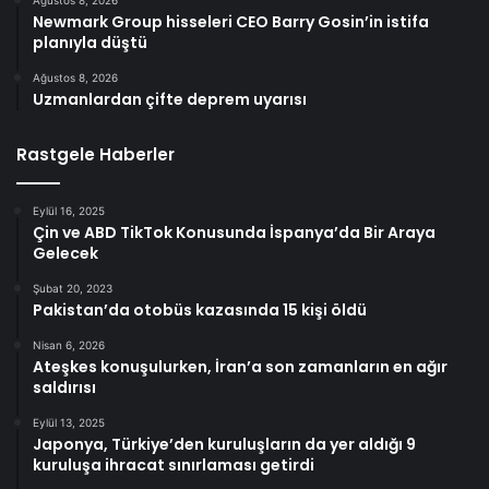
Ağustos 8, 2026
Newmark Group hisseleri CEO Barry Gosin’in istifa
planıyla düştü
Ağustos 8, 2026
Uzmanlardan çifte deprem uyarısı
Rastgele Haberler
Eylül 16, 2025
Çin ve ABD TikTok Konusunda İspanya’da Bir Araya
Gelecek
Şubat 20, 2023
Pakistan’da otobüs kazasında 15 kişi öldü
Nisan 6, 2026
Ateşkes konuşulurken, İran’a son zamanların en ağır
saldırısı
Eylül 13, 2025
Japonya, Türkiye’den kuruluşların da yer aldığı 9
kuruluşa ihracat sınırlaması getirdi