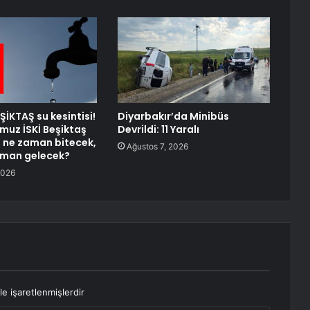
ŞİKTAŞ su kesintisi!
Diyarbakır’da Minibüs
uz İSKİ Beşiktaş
Devrildi: 11 Yaralı
si ne zaman bitecek,
Ağustos 7, 2026
aman gelecek?
2026
le işaretlenmişlerdir