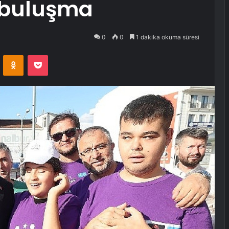
n buluşma
0
0
1 dakika okuma süresi
VKontakte
Odnoklassniki
Pocket