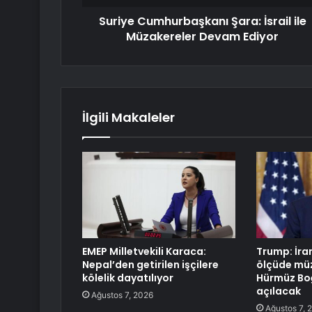
Suriye Cumhurbaşkanı Şara: İsrail ile
Müzakereler Devam Ediyor
İlgili Makaleler
EMEP Milletvekili Karaca:
Trump: İra
Nepal’den getirilen işçilere
ölçüde müz
kölelik dayatılıyor
Hürmüz Bo
açılacak
Ağustos 7, 2026
Ağustos 7, 