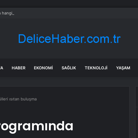
hangi diziler var? 24 Temmuz Asırlık Gece saat kaçta başlıyor?
FA
HABER
EKONOMI
SAĞLIK
TEKNOLOJI
YAŞAM
leri ısıtan buluşma
programında