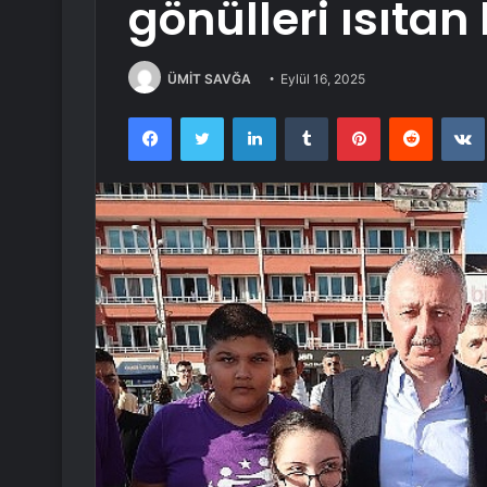
gönülleri ısıta
ÜMİT SAVĞA
Eylül 16, 2025
Facebook
Twitter
LinkedIn
Tumblr
Pinterest
Reddit