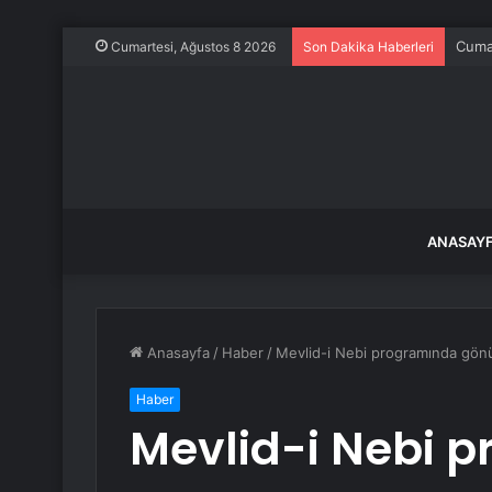
Cuma 
Cumartesi, Ağustos 8 2026
Son Dakika Haberleri
ANASAY
Anasayfa
/
Haber
/
Mevlid-i Nebi programında gönül
Haber
Mevlid-i Nebi 