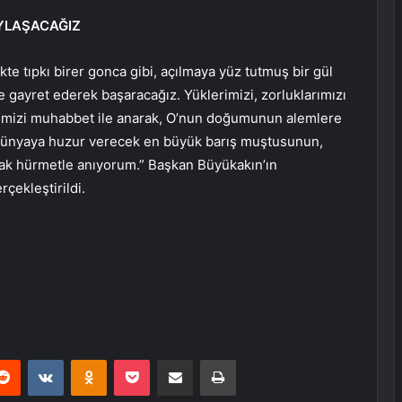
AYLAŞACAĞIZ
te tıpkı birer gonca gibi, açılmaya yüz tutmuş bir gül
e gayret ederek başaracağız. Yüklerimizi, zorluklarımızı
imizi muhabbet ile anarak, O’nun doğumunun alemlere
dünyaya huzur verecek en büyük barış muştusunun,
rak hürmetle anıyorum.” Başkan Büyükakın’ın
çekleştirildi.
erest
Reddit
VKontakte
Odnoklassniki
Pocket
E-Posta ile paylaş
Yazdır