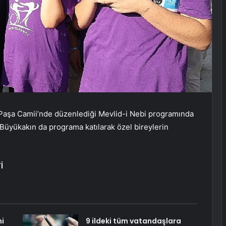
 Paşa Camii’nde düzenlediği Mevlid-i Nebi programında
an Büyükakın da programa katılarak özel bireylerin
İ
i
9 ildeki tüm vatandaşlara