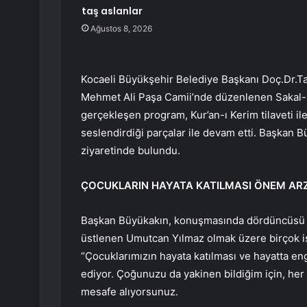
taş aslanlar
Ağustos 8, 2026
Kocaeli Büyükşehir Belediye Başkanı Doç.Dr.T
Mehmet Ali Paşa Camii’nde düzenlenen Sakal-ı Şer
gerçekleşen program, Kur’an-ı Kerim tilaveti i
seslendirdiği parçalar ile devam etti. Başkan 
ziyaretinde bulundu.
ÇOCUKLARIN HAYATA KATILMASI ÖNEM ARZ
Başkan Büyükakın, konuşmasında dördüncüsü d
üstlenen Umutcan Yılmaz olmak üzere birçok i
“Çocuklarımızın hayata katılması ve hayatta eng
ediyor. Çoğunuzu da yakinen bildiğim için, her 
mesafe alıyorsunuz.