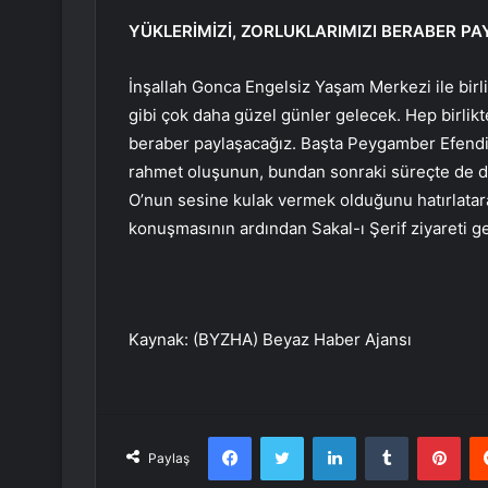
YÜKLERİMİZİ, ZORLUKLARIMIZI BERABER P
İnşallah Gonca Engelsiz Yaşam Merkezi ile birlik
gibi çok daha güzel günler gelecek. Hep birlikt
beraber paylaşacağız. Başta Peygamber Efend
rahmet oluşunun, bundan sonraki süreçte de 
O’nun sesine kulak vermek olduğunu hatırlata
konuşmasının ardından Sakal-ı Şerif ziyareti ger
Kaynak: (BYZHA) Beyaz Haber Ajansı
Facebook
Twitter
LinkedIn
Tumblr
Pint
Paylaş