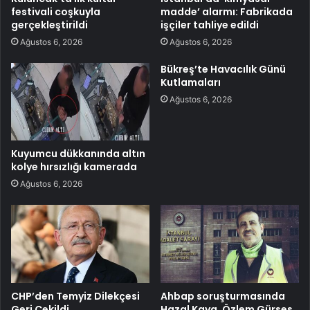
festivali coşkuyla
madde’ alarmı: Fabrikada
gerçekleştirildi
işçiler tahliye edildi
Ağustos 6, 2026
Ağustos 6, 2026
Bükreş’te Havacılık Günü
Kutlamaları
Ağustos 6, 2026
Kuyumcu dükkanında altın
kolye hırsızlığı kamerada
Ağustos 6, 2026
CHP’den Temyiz Dilekçesi
Ahbap soruşturmasında
Geri Çekildi
Hazal Kaya, Özlem Gürses