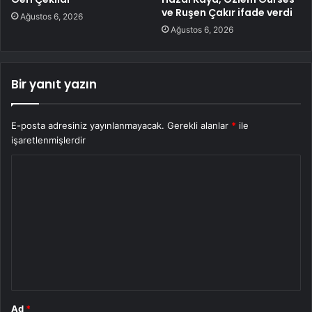
ve Ruşen Çakır ifade verdi
Ağustos 6, 2026
Ağustos 6, 2026
Bir yanıt yazın
E-posta adresiniz yayınlanmayacak.
Gerekli alanlar
*
ile
işaretlenmişlerdir
Y
o
r
u
m
*
Ad
*