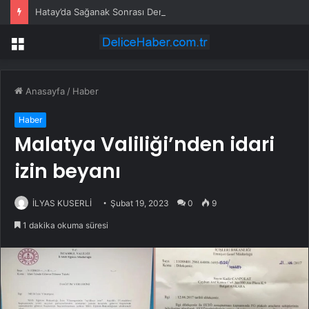
Hatay’da Sağanak Sonrası Denizde Renk Değişimi
Menü
Anasayfa
/
Haber
Haber
Malatya Valiliği’nden idari
izin beyanı
İLYAS KUSERLİ
Şubat 19, 2023
0
9
1 dakika okuma süresi