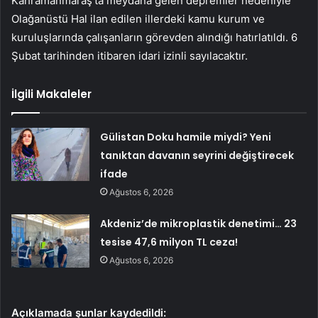
Kahramanmaraş’ta meydana gelen depremler nedeniyle
Olağanüstü Hal ilan edilen illerdeki kamu kurum ve
kuruluşlarında çalışanların görevden alındığı hatırlatıldı. 6
Şubat tarihinden itibaren idari izinli sayılacaktır.
İlgili Makaleler
Gülistan Doku hamile miydi? Yeni
tanıktan davanın seyrini değiştirecek
ifade
Ağustos 6, 2026
Akdeniz’de mikroplastik denetimi… 23
tesise 47,6 milyon TL ceza!
Ağustos 6, 2026
Açıklamada şunlar kaydedildi: