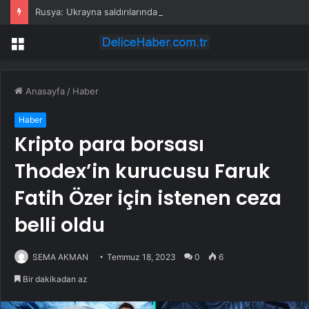
Rusya: Ukrayna saldırılarında 86 sivil öldü
Menü
Anasayfa
/
Haber
Haber
Kripto para borsası
Thodex’in kurucusu Faruk
Fatih Özer için istenen ceza
belli oldu
SEMA AKMAN
Temmuz 18, 2023
0
6
Bir dakikadan az