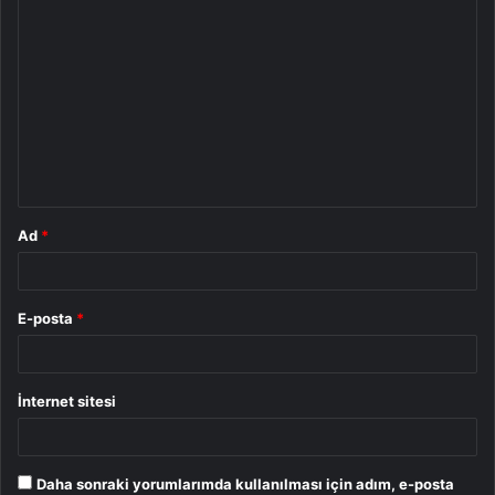
Y
o
r
u
m
*
Ad
*
E-posta
*
İnternet sitesi
Daha sonraki yorumlarımda kullanılması için adım, e-posta