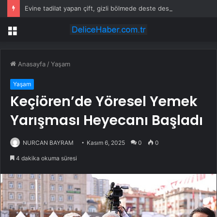
Evine tadilat yapan çift, gizli bölmede deste deste para buldu
Menü
Anasayfa
/
Yaşam
Yaşam
Keçiören’de Yöresel Yemek
Yarışması Heyecanı Başladı
NURCAN BAYRAM
Kasım 6, 2025
0
0
4 dakika okuma süresi