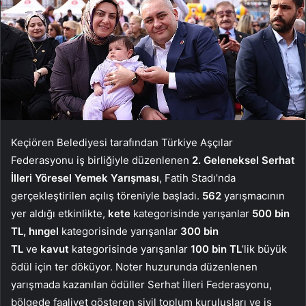
Keçiören Belediyesi tarafından Türkiye Aşçılar
Federasyonu iş birliğiyle düzenlenen
2. Geleneksel Serhat
İlleri Yöresel Yemek Yarışması
, Fatih Stadı’nda
gerçekleştirilen açılış töreniyle başladı.
562
yarışmacının
yer aldığı etkinlikte,
kete
kategorisinde yarışanlar
500 bin
TL, hıngel
kategorisinde yarışanlar
300
bin
TL
ve
kavut
kategorisinde yarışanlar
100
bin TL
’lik
büyük
ödül için ter döküyor. Noter huzurunda düzenlenen
yarışmada kazanılan ödüller Serhat İlleri Federasyonu,
bölgede faaliyet gösteren sivil toplum kuruluşları ve iş