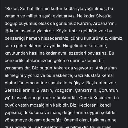
“Bizler, Serhat illerinin kültür kodlarıyla yoğrulmuş, bu
vatanın ve milletin aşığı evlatlarıyız. Ne kadar Sivas’ta
doğup büyümüş olsak da gönlümüz Kars’ın, Ardahan’ın,
Iğdır’ın insanlarıyla birdir. Köylerimize geldiğinizde bu
benzerliği hemen hissedersiniz; çünkü kültürümüz, dilimiz,
sofra geleneklerimiz aynıdır. Hıngelinden ketesine,
kavutundan haşılına kadar aynı lezzetleri paylaşırız. Bu
benzerlik, atalarımızdan gelen o derin özlemin bir
yansımasıdır. Biz bugün Ankara’da yaşıyoruz, Ankara’nın
ekmeğini yiyoruz ve bu Başkent’e, Gazi Mustafa Kemal
Atatürk’ün emanetine sadakatle bağlıyız. Başkentimizde
Serhat illerinin, Sivas’ın, Yozgat’ın, Çankırı’nın, Çorum’un
yiğit insanlarını görmek mümkündür. Çünkü Keçiören, bu
büyük vatan mozaiğinin kalbidir. Biz, Keçiören’i kendi
yapısına, dokusuna ve inanç değerlerine uygun şekilde
yönetmeye devam edeceğiz. Önemli olan, halkımızın ne
düşündüğünü, ne hissettiğini iyi bilmektir. Bu yüzden