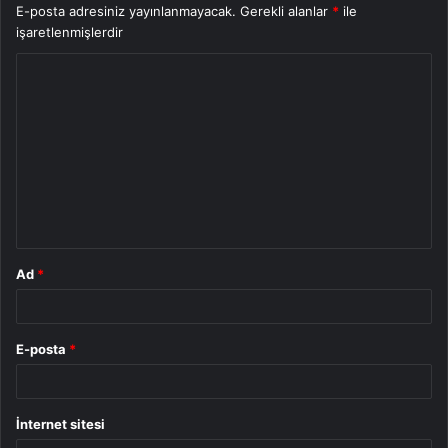
E-posta adresiniz yayınlanmayacak.
Gerekli alanlar
*
ile
işaretlenmişlerdir
Y
o
r
u
m
*
Ad
*
E-posta
*
İnternet sitesi