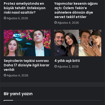
Protez ameliyatında en
Yapımcılar kesenin ağzını
büyük tehdit: Enfeksiyon
açtı: Özlem Tekin’e
riski nasıl azaltılır?
sahnelere dönsün diye
servet teklif ettiler
Ağustos 5, 2026
Ağustos 4, 2026
Seyircilerin tepkisi sonrası
4 yıllık aşk bitti
Daha 17 dizisiyle ilgili karar
Ağustos 2, 2026
verildi
Ağustos 4, 2026
Bir yanıt yazın