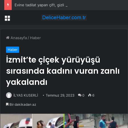
Evine tadilat yapan çift, gizli bölmede deste deste para buldu
Menü
Anasayfa
/
Haber
Haber
İzmit’te çiçek yürüyüşü
sırasında kadını vuran zanlı
yakalandı
İLYAS KUSERLİ
Temmuz 29, 2023
0
6
Bir dakikadan az