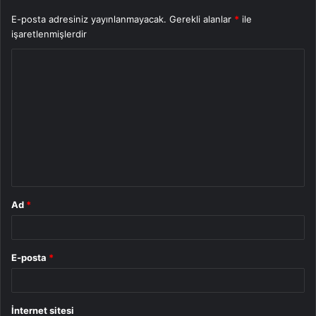
E-posta adresiniz yayınlanmayacak.
Gerekli alanlar
*
ile
işaretlenmişlerdir
Y
o
r
u
m
*
Ad
*
E-posta
*
İnternet sitesi