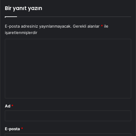
Bir yanıt yazın
E-posta adresiniz yayınlanmayacak.
Gerekli alanlar
*
ile
işaretlenmişlerdir
Y
o
r
u
m
*
Ad
*
E-posta
*