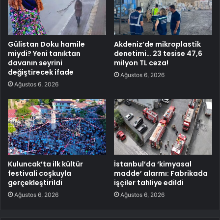
Gülistan Doku hamile
Akdeniz’de mikroplastik
miydi? Yeni tanıktan
denetimi… 23 tesise 47,6
davanın seyrini
milyon TL ceza!
değiştirecek ifade
Ağustos 6, 2026
Ağustos 6, 2026
Kuluncak’ta ilk kültür
İstanbul’da ‘kimyasal
festivali coşkuyla
madde’ alarmı: Fabrikada
gerçekleştirildi
işçiler tahliye edildi
Ağustos 6, 2026
Ağustos 6, 2026