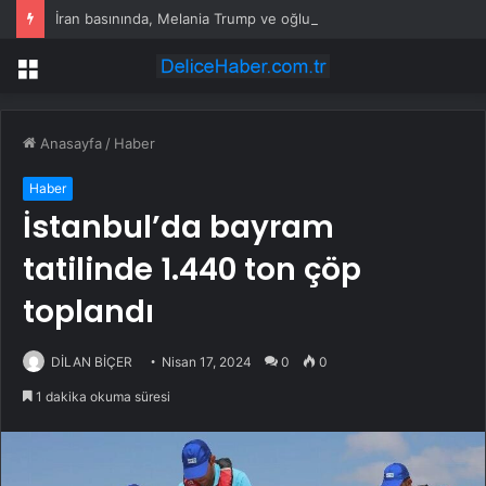
İran basınında, Melania Trump ve oğlu Barron’a yönelik tehdit videosu yayımlandı
Menü
Anasayfa
/
Haber
Haber
İstanbul’da bayram
tatilinde 1.440 ton çöp
toplandı
DİLAN BİÇER
Nisan 17, 2024
0
0
1 dakika okuma süresi