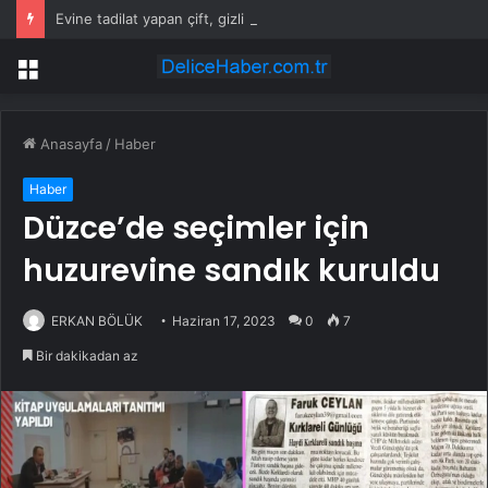
Evine tadilat yapan çift, gizli bölmede deste deste para buldu
Menü
Anasayfa
/
Haber
Haber
Düzce’de seçimler için
huzurevine sandık kuruldu
ERKAN BÖLÜK
Haziran 17, 2023
0
7
Bir dakikadan az