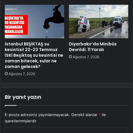
İstanbul BEŞİKTAŞ su
Diyarbakır’da Minibüs
kesintisi! 22-23 Temmuz
Devrildi: 11 Yaralı
İSKİ Beşiktaş su kesintisi ne
Ağustos 7, 2026
zaman bitecek, sular ne
zaman gelecek?
Ağustos 7, 2026
Bir yanıt yazın
E-posta adresiniz yayınlanmayacak.
Gerekli alanlar
*
ile
işaretlenmişlerdir
Y