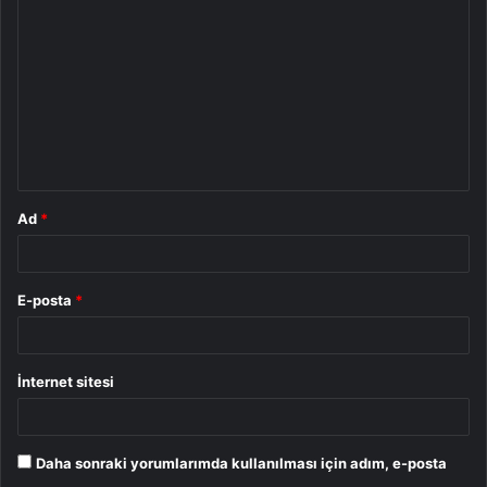
o
r
u
m
*
Ad
*
E-posta
*
İnternet sitesi
Daha sonraki yorumlarımda kullanılması için adım, e-posta