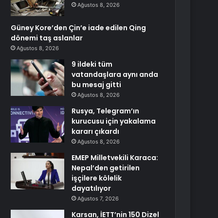
Ağustos 8, 2026
Güney Kore’den Çin’e iade edilen Qing
dönemi taş aslanlar
Ağustos 8, 2026
9 ildeki tüm
vatandaşlara aynı anda
bu mesaj gitti
Ağustos 8, 2026
Rusya, Telegram’ın
kurucusu için yakalama
kararı çıkardı
Ağustos 8, 2026
EMEP Milletvekili Karaca:
Nepal’den getirilen
işçilere kölelik
dayatılıyor
Ağustos 7, 2026
Karsan, İETT’nin 150 Dizel