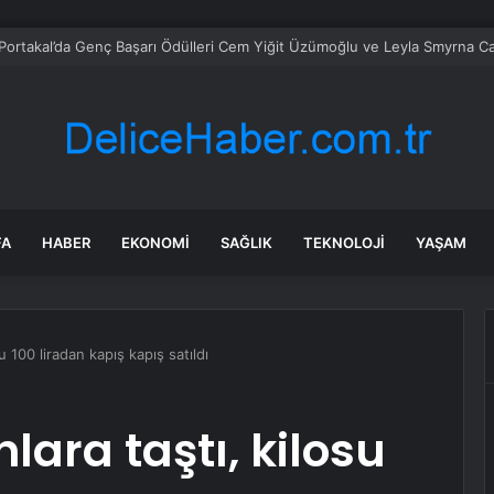
rayna saldırılarında 86 sivil öldü
FA
HABER
EKONOMI
SAĞLIK
TEKNOLOJI
YAŞAM
 100 liradan kapış kapış satıldı
ara taştı, kilosu