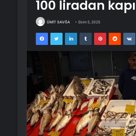
100 liradan kapı
ÜMİT SAVĞA
Ekim 5, 2025
Facebook
Twitter
LinkedIn
Tumblr
Pinterest
Reddit