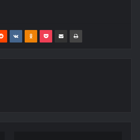
erest
Reddit
VKontakte
Odnoklassniki
Pocket
E-Posta ile paylaş
Yazdır