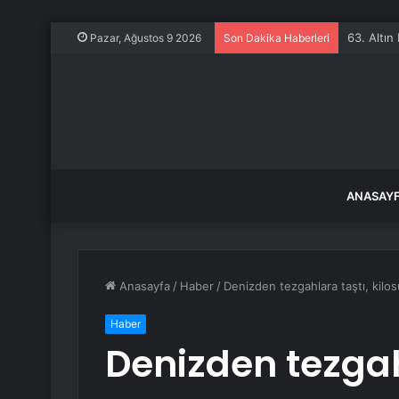
Rusya: Uk
Pazar, Ağustos 9 2026
Son Dakika Haberleri
ANASAY
Anasayfa
/
Haber
/
Denizden tezgahlara taştı, kilosu
Haber
Denizden tezgahl