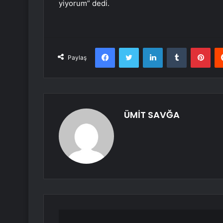
yiyorum” dedi.
Facebook
Twitter
LinkedIn
Tumblr
Pint
Paylaş
ÜMİT SAVĞA