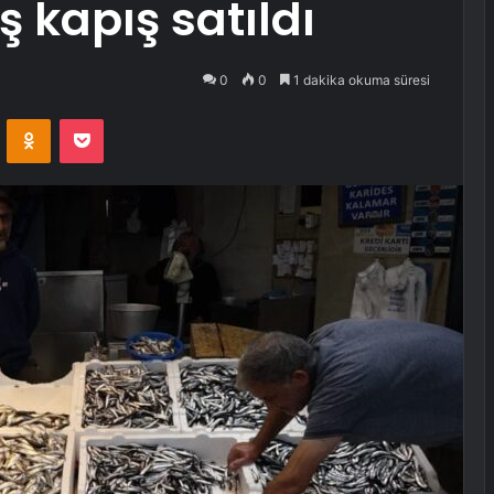
ş kapış satıldı
0
0
1 dakika okuma süresi
VKontakte
Odnoklassniki
Pocket