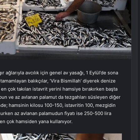
r ağlarıyla avcılık için genel av yasağı, 1 Eylül’de sona
 tamamlayan balıkçılar, ‘Vira Bismillah’ diyerek denize
 en çok takılan istavrit yerini hamsiye bırakırken başta
bun ve az avlanan palamut da tezgahları süsleyen diğer
’nde; hamsinin kilosu 100-150, istavritin 100, mezgidin
lurken az avlanan palamudun fiyatı ise 250-500 lira
i en çok hamsiden yana kullanıyor.