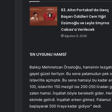
63. Altın Portakal’da Genç
Başarı Ödülleri Cem Yiğit
Üzümoğlu ve Leyla Smyrna
Cabas’a Verilecek
Ağustos 9, 2026
‘EN UYGUNU HAMSİ’
Balıkçı Mehmetcan Örseloğlu, hamsinin tezgahl
gayet güzel ilerliyor. Bu sene palamudun pek 
istavritle açmıştık. Bu sene hamsiyi bu kadar 
100, istavritin 150 mezgit ise 200-250 liradan 
zaten hamsi. İnşallah böyle bereketli gider. H
ekimde gelirdi. İnşallah erken gitmez. Palamut
başlayarak 500 liraya kadar gidiyor” dedi.