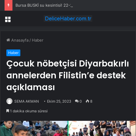
Bursa BUSKİ su kesintisi! 22-23 Temmuz Bursa’da su kesintisi ne zaman bitecek, sular ne zaman gelecek?
Menü
Anasayfa
/
Haber
Haber
Çocuk nöbetçisi Diyarbakırlı
annelerden Filistin’e destek
açıklaması
SEMA AKMAN
Ekim 25, 2023
0
8
1 dakika okuma süresi