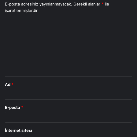
E-posta adresiniz yayınlanmayacak.
Gerekli alanlar
*
ile
işaretlenmişlerdir
Y
o
r
u
m
*
Ad
*
E-posta
*
İnternet sitesi