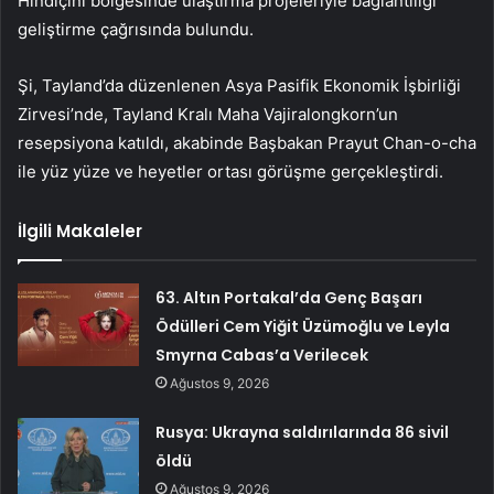
Hindiçini bölgesinde ulaştırma projeleriyle bağlantılığı
geliştirme çağrısında bulundu.
Şi, Tayland’da düzenlenen Asya Pasifik Ekonomik İşbirliği
Zirvesi’nde, Tayland Kralı Maha Vajiralongkorn’un
resepsiyona katıldı, akabinde Başbakan Prayut Chan-o-cha
ile yüz yüze ve heyetler ortası görüşme gerçekleştirdi.
İlgili Makaleler
63. Altın Portakal’da Genç Başarı
Ödülleri Cem Yiğit Üzümoğlu ve Leyla
Smyrna Cabas’a Verilecek
Ağustos 9, 2026
Rusya: Ukrayna saldırılarında 86 sivil
öldü
Ağustos 9, 2026