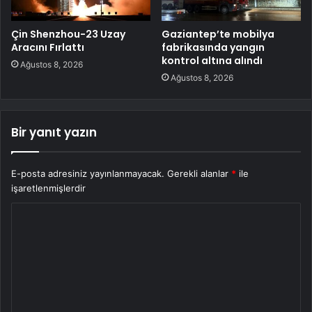
Çin Shenzhou-23 Uzay
Gaziantep’te mobilya
Aracını Fırlattı
fabrikasında yangın
kontrol altına alındı
Ağustos 8, 2026
Ağustos 8, 2026
Bir yanıt yazın
E-posta adresiniz yayınlanmayacak.
Gerekli alanlar
*
ile
işaretlenmişlerdir
Y
o
r
u
m