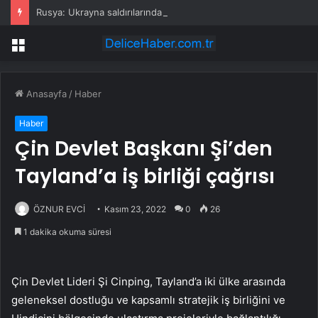
Rusya: Ukrayna saldırılarında 86 sivil öldü
Menü
Anasayfa
/
Haber
Haber
Çin Devlet Başkanı Şi’den
Tayland’a iş birliği çağrısı
ÖZNUR EVCİ
Kasım 23, 2022
0
26
1 dakika okuma süresi
Çin Devlet Lideri Şi Cinping, Tayland’a iki ülke arasında
geleneksel dostluğu ve kapsamlı stratejik iş birliğini ve