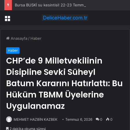
Bursa BUSKİ su kesintisi! 22-23 Temmuz Bursa’da su kesintisi ne zaman bitecek, sular ne zaman gelecek?
Menü
Anasayfa
/
Haber
Haber
CHP’de 9 Milletvekilinin
Disipline Sevki Süheyl
Batum Kararını Hatırlattı: Bu
Hüküm TBMM Üyelerine
Uygulanamaz
MEHMET HAZBİN KAZBEK
Temmuz 6, 2026
0
0
2 dakika okuma süresi