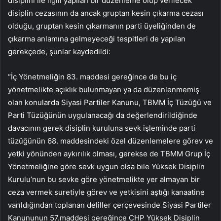
disiplini ile ilgili yapılan bir düzenleme olup verilecek
disiplin cezasının da ancak gruptan kesin çıkarma cezası
olduğu, gruptan kesin çıkarmanın parti üyeliğinden de
çıkarma anlamına gelmeyeceği tespitleri de yapılan
gerekçede, şunlar kaydedildi:
“İç Yönetmeliğin 83. maddesi gereğince de bu iç
yönetmelikte açıklık bulunmayan ya da düzenlenmemiş
olan konularda Siyasi Partiler Kanunu, TBMM İç Tüzüğü ve
Parti Tüzüğünün uygulanacağı da değerlendirildiğinde
davacının gerek disiplin kuruluna sevk işleminde parti
tüzüğünün 68. maddesindeki özel düzenlemelere görev ve
yetki yönünden aykırılık olması, gerekse de TBMM Grup İç
Yönetmeliğine göre sevk uygun olsa bile Yüksek Disiplin
Kurulu’nun bu sevke göre yönetmelikte yer almayan bir
ceza vermek suretiyle görev ve yetkisini aştığı kanaatine
varıldığından toplanan deliller çerçevesinde Siyasi Partiler
Kanununun 57.maddesi gereğince CHP Yüksek Disiplin