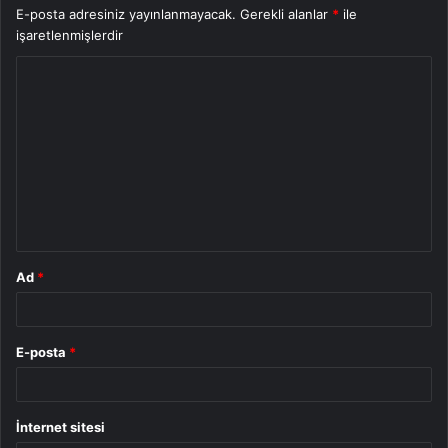
E-posta adresiniz yayınlanmayacak.
Gerekli alanlar
*
ile
işaretlenmişlerdir
Y
o
r
u
m
*
Ad
*
E-posta
*
İnternet sitesi