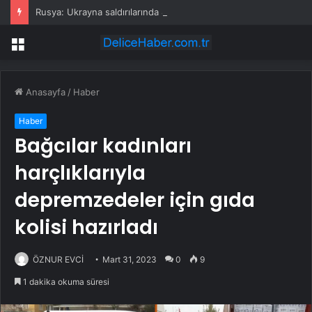
Rusya: Ukrayna saldırılarında 86 sivil öldü
Menü
Anasayfa
/
Haber
Haber
Bağcılar kadınları
harçlıklarıyla
depremzedeler için gıda
kolisi hazırladı
ÖZNUR EVCİ
Mart 31, 2023
0
9
1 dakika okuma süresi