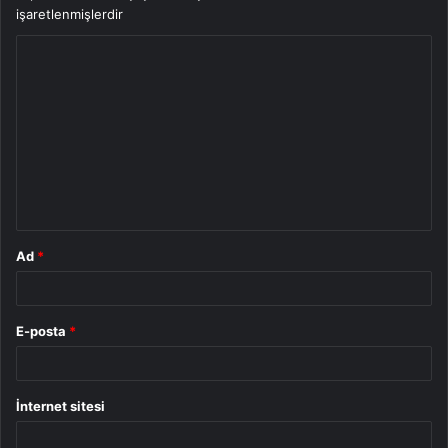
işaretlenmişlerdir
Y
o
r
u
m
*
Ad
*
E-posta
*
İnternet sitesi