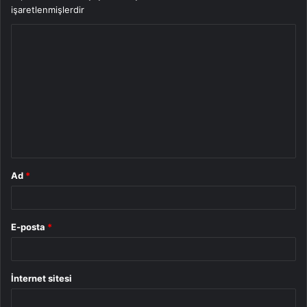
işaretlenmişlerdir
Y
o
r
u
m
*
Ad
*
E-posta
*
İnternet sitesi