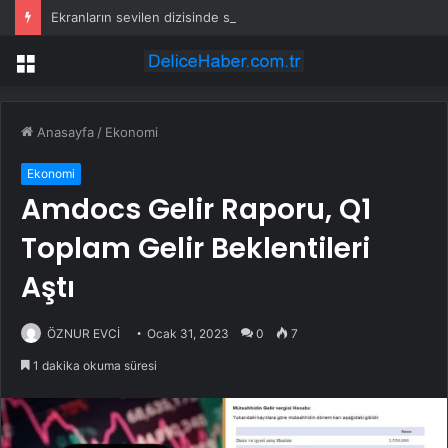
Ekranların sevilen dizisinde sarsıcı suç duyurusu! ‘Reşit olmayan kızımla aşk yaşadı’
Menü
Anasayfa
/
Ekonomi
Ekonomi
Amdocs Gelir Raporu, Q1
Toplam Gelir Beklentileri
Aştı
ÖZNUR EVCİ
Ocak 31, 2023
0
7
1 dakika okuma süresi