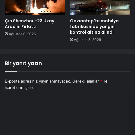
Çin Shenzhou-23 Uzay
Gaziantep’te mobilya
Aracını Fırlattı
fabrikasında yangın
kontrol altına alındı
Ağustos 8, 2026
Ağustos 8, 2026
Bir yanıt yazın
E-posta adresiniz yayınlanmayacak.
Gerekli alanlar
*
ile
işaretlenmişlerdir
Y
o
r
u
m