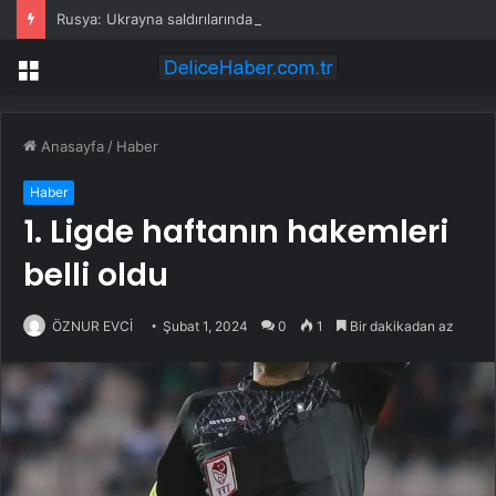
Rusya: Ukrayna saldırılarında 86 sivil öldü
Menü
Anasayfa
/
Haber
Haber
1. Ligde haftanın hakemleri
belli oldu
ÖZNUR EVCİ
Şubat 1, 2024
0
1
Bir dakikadan az