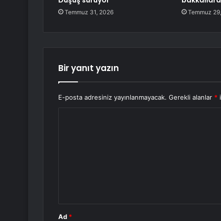
Düşüş sürüyor
bakkallara
Temmuz 31, 2026
Temmuz 29,
Bir yanıt yazın
E-posta adresiniz yayınlanmayacak.
Gerekli alanlar
*
i
Y
o
r
u
m
*
Ad
*