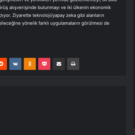
 görüş alışverişinde bulunmayı ve iki ülkenin ekonomik
ıyor. Ziyarette teknoloji/yapay zeka gibi alanların
bileceğine yönelik farklı uygulamaların görülmesi de
erest
Reddit
VKontakte
Odnoklassniki
Pocket
E-Posta ile paylaş
Yazdır