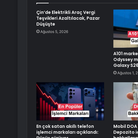
Çin’de Elektrikli Araç Vergi
Teşvikleri Azaltılacak, Pazar
Düşüşte
Ağustos 5, 2026
A101 mark
Odyssey m
Galaxy S26
Ağustos 1, 
En çok satan akıllı telefon
Mobil DOA 
işlemci markaları açıklandı:
Depozito i