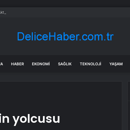
ktüel 24 Temmuz 2026! BİM Cuma aktüel ürünler neler var, hangi ürünle
FA
HABER
EKONOMI
SAĞLIK
TEKNOLOJI
YAŞAM
in yolcusu