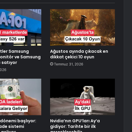
etler Samsung
Ağustos ayında çıkacak en
onitör ve Samsung
dikkat çekici 10 oyun
 satıyor
Temmuz 31, 2026
2026
dönemi başlıyor:
Nvidia’nın GPU’ları Ay’a
ade sistemi
gidiyor: Tarihte bir ilk