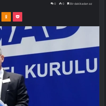
0
0
Bir dakikadan az
VKontakte
Odnoklassniki
Pocket