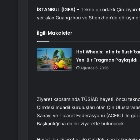
İSTANBUL (İGFA) –
Teknoloji odaklı Çin ziyare
yer alan Guangzhou ve Shenzhen’de görüşmel
İlgili Makaleler
Hot Wheels: Infinite Rush’ta
Yeni Bir Fragman Paylaşıldı
Ağustos 6, 2026
Ziyaret kapsamında TÜSİAD heyeti, öncü teknol
Çin’deki muadil kuruluşları olan Çin Uluslarar
Sanayi ve Ticaret Federasyonu (ACFIC) ile gö
Başkanlığı’na da bir ziyarette bulunacak.
Heyet, bu ziyaretler ile Çin’deki son teknolojik