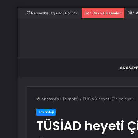
BİM A
Perşembe, Ağustos 6 2026
Son Dakika Haberleri
ANASAY
Anasayfa
/
Teknoloji
/
TÜSİAD heyeti Çin yolcusu
Teknoloji
TÜSİAD heyeti Ç