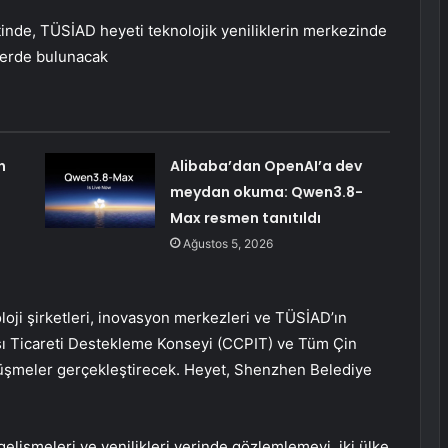
tinde, TÜSİAD heyeti teknolojik yeniliklerin merkezinde
erde bulunacak
n
Alibaba’dan OpenAI’a dev
meydan okuma: Qwen3.8-
Max resmen tanıtıldı
Ağustos 5, 2026
oji şirketleri, inovasyon merkezleri ve TÜSİAD’ın
ası Ticareti Destekleme Konseyi (CCPIT) ve Tüm Çin
rüşmeler gerçekleştirecek. Heyet, Shenzhen Belediye
 gelişmeleri ve yenilikleri yerinde gözlemlemeyi, iki ülke