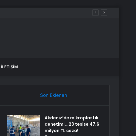
r indirimde?
İLETIŞIM
Son Eklenen
Akdeniz’de mikroplastik
denetimi… 23 tesise 47,6
milyon TL ceza!