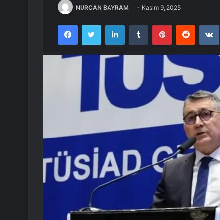
NURCAN BAYRAM
Kasım 9, 2025
Facebook
Twitter
LinkedIn
Tumblr
Pinterest
Reddit