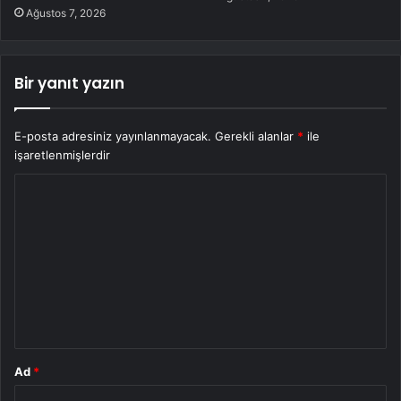
Ağustos 7, 2026
Bir yanıt yazın
E-posta adresiniz yayınlanmayacak.
Gerekli alanlar
*
ile
işaretlenmişlerdir
Y
o
r
u
m
*
Ad
*