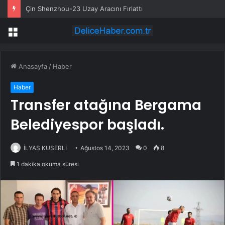
Çin Shenzhou-23 Uzay Aracını Fırlattı
Menü
Anasayfa
/
Haber
Haber
Transfer atağına Bergama
Belediyespor başladı.
İLYAS KUSERLİ
Ağustos 14, 2023
0
8
1 dakika okuma süresi