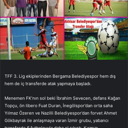
TFF 3. Lig ekiplerinden Bergama Belediyespor hem dış
hem de iç transferde atak yapmaya başladı.
Menemen FK’nın sol beki İbrahim Sevecen, defans Kağan
Topçu, ön libero Fuat Duran, İnegölspor’dan orta saha
Yılmaz Özeren ve Nazilli Belediyespor’dan forvet Ahmet
Gökbayrak ile anlaşmaya varan İzmir grubu, yabancı
transferde 6 futbolcuyla daha el sıkıştı. Kırmızı