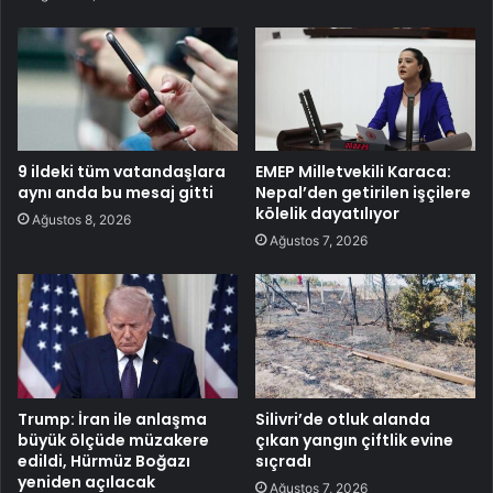
9 ildeki tüm vatandaşlara
EMEP Milletvekili Karaca:
aynı anda bu mesaj gitti
Nepal’den getirilen işçilere
kölelik dayatılıyor
Ağustos 8, 2026
Ağustos 7, 2026
Trump: İran ile anlaşma
Silivri’de otluk alanda
büyük ölçüde müzakere
çıkan yangın çiftlik evine
edildi, Hürmüz Boğazı
sıçradı
yeniden açılacak
Ağustos 7, 2026