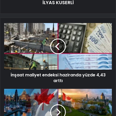
İLYAS KUSERLİ
İnşaat maliyet endeksi haziranda yüzde 4,43
arttı