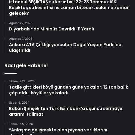
İstanbul BEŞİKTAŞ su kesintisi! 22-23 Temmuz İSKİ
Beşiktaş su kesintisi ne zaman bitecek, sular ne zaman
gelecek?
Ağustos 7, 2026
Diyarbakır’da Minibüs Devrildi: 11 Yaralı
Ağustos 7, 2026
Ankara ATA Çiftliği yoncaları Doğal Yaşam Parkı’na
ulaştırıldı
Rastgele Haberler
Temmuz 22, 2025
Tatile gittikleri köyü günden güne yaktılar: 12 ton balık
çöp oldu, köylüler yakaladı
Şubat 9, 2024
Bakan Şimşek’ten Türk Eximbank’a üçüncü sermaye
artırımı talimatı
Temmuz 5, 2026
“Anlaşma gelişmekte olan piyasa varlıklarını