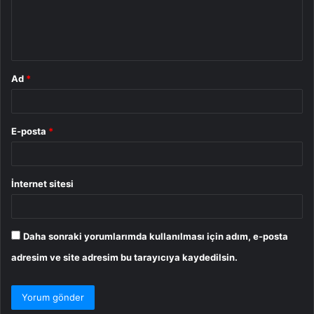
m
*
Ad
*
E-posta
*
İnternet sitesi
Daha sonraki yorumlarımda kullanılması için adım, e-posta
adresim ve site adresim bu tarayıcıya kaydedilsin.