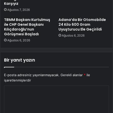
Karşıyız
Ağustos 7, 2026
TBMM Başkanı Kurtulmuş
Adana’da Bir Otomobilde
ile CHP Genel Başkanı
24 Kilo 600 Gram
Kılıçdaroğlu’nun
Uyuşturucu Ele Geçirildi
Görüşmesi Başladı
Ağustos 6, 2026
Ağustos 6, 2026
Bir yanıt yazın
E-posta adresiniz yayınlanmayacak.
Gerekli alanlar
*
ile
işaretlenmişlerdir
Y
o
r
u