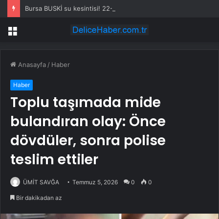
Bursa BUSKİ su kesintisi! 22-23 Temmuz Bursa’da su kesintisi ne zaman bitecek, sular ne zaman gelecek?
Menü
Anasayfa
/
Haber
Haber
Toplu taşımada mide
bulandıran olay: Önce
dövdüler, sonra polise
teslim ettiler
ÜMİT SAVĞA
Temmuz 5, 2026
0
0
Bir dakikadan az