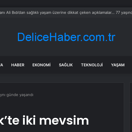
 tadilat yapan çift, gizli bölmede deste deste para buldu
FA
HABER
EKONOMI
SAĞLIK
TEKNOLOJI
YAŞAM
aynı günde yaşandı
’te iki mevsim