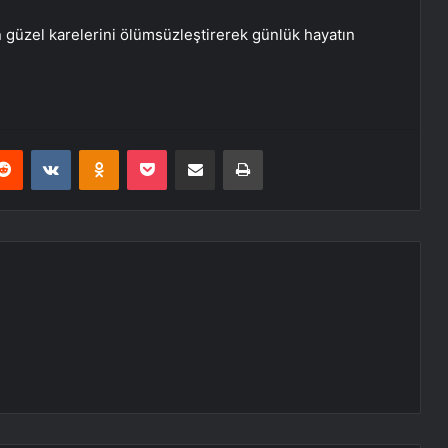
 güzel karelerini ölümsüzleştirerek günlük hayatın
erest
Reddit
VKontakte
Odnoklassniki
Pocket
E-Posta ile paylaş
Yazdır