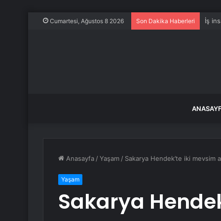
Evine
Cumartesi, Ağustos 8 2026
Son Dakika Haberleri
ANASAY
Anasayfa
/
Yaşam
/
Sakarya Hendek’te iki mevsim 
Yaşam
Sakarya Hendek