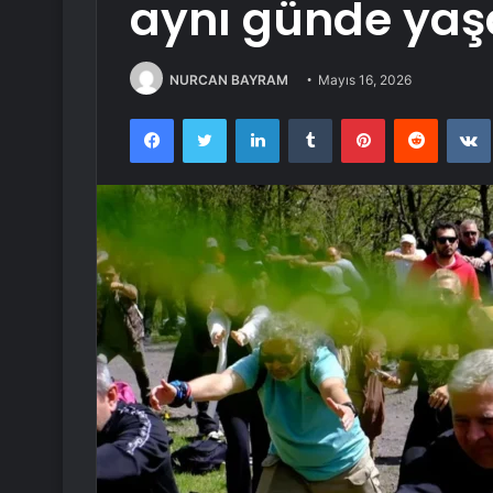
aynı günde yaş
NURCAN BAYRAM
Mayıs 16, 2026
Facebook
Twitter
LinkedIn
Tumblr
Pinterest
Reddit