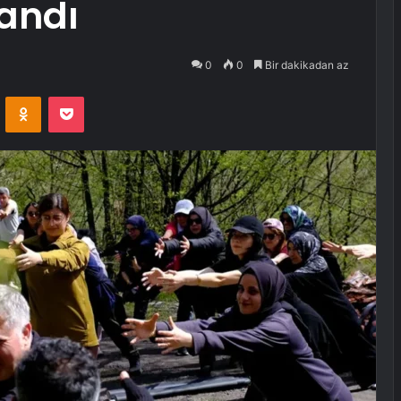
andı
0
0
Bir dakikadan az
VKontakte
Odnoklassniki
Pocket