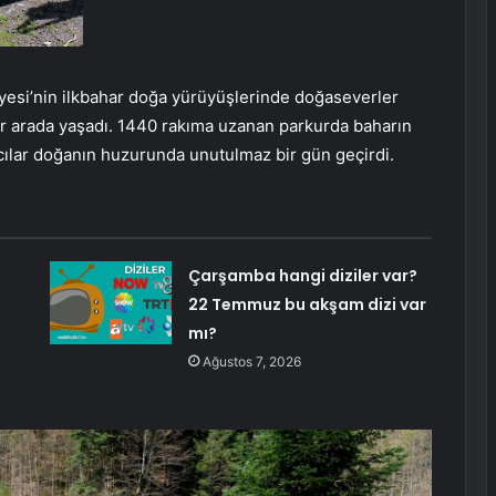
yesi’nin ilkbahar doğa yürüyüşlerinde doğaseverler
bir arada yaşadı. 1440 rakıma uzanan parkurda baharın
mcılar doğanın huzurunda unutulmaz bir gün geçirdi.
Çarşamba hangi diziler var?
22 Temmuz bu akşam dizi var
mı?
Ağustos 7, 2026