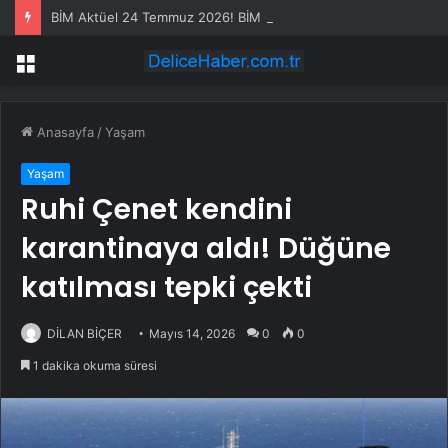
BİM Aktüel 24 Temmuz 2026! BİM Cuma aktüel ürünler neler var, hangi ürünler indirimde?
Menü
Anasayfa
/
Yaşam
Yaşam
Ruhi Çenet kendini
karantinaya aldı! Düğüne
katılması tepki çekti
DİLAN BİÇER
Mayıs 14, 2026
0
0
1 dakika okuma süresi