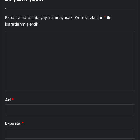
E-posta adresiniz yayınlanmayacak.
Gerekli alanlar
*
ile
işaretlenmişlerdir
Y
o
r
u
m
*
Ad
*
E-posta
*