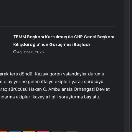
TBMM Başkanı Kurtulmuş ile CHP Genel Başkanı
Kılıçdaroğlu’nun Görüşmesi Başladı
Ağustos 6, 2026
tarak ters döndü. Kazayı gören vatandaşlar durumu
ine olay yerine gelen itfaiye ekipleri yaralı sürücüyü
n araç sürücüsü Hakan Ö. Ambulansla Orhangazi Devlet
andarma ekipleri kazayla ilgili soruşturma başlattı. -
erest
Reddit
VKontakte
Odnoklassniki
Pocket
E-Posta ile paylaş
Yazdır