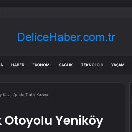
 sektöründe dengenler değişti: Göç tersine döndü
FA
HABER
EKONOMI
SAĞLIK
TEKNOLOJI
YAŞAM
 Kavşağı’nda Trafik Kazası
 Otoyolu Yeniköy