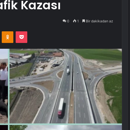
fik Kazası
0
1
Bir dakikadan az
VKontakte
Odnoklassniki
Pocket