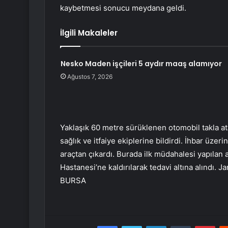
kaybetmesi sonucu meydana geldi.
İlgili Makaleler
Nesko Maden işçileri 5 aydır maaş alamıyor
Ağustos 7, 2026
Yaklaşık 60 metre sürüklenen otomobil takla a
sağlık ve itfaiye ekiplerine bildirdi. İhbar üzer
araçtan çıkardı. Burada ilk müdahalesi yapıla
Hastanesi’ne kaldırılarak tedavi altına alındı. J
BURSA
Facebook
Twitter
LinkedIn
Tumblr
Pint