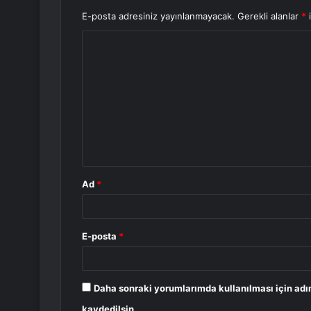
E-posta adresiniz yayınlanmayacak.
Gerekli alanlar
*
i
Y
o
r
u
m
*
Ad
*
E-posta
*
Daha sonraki yorumlarımda kullanılması için adı
kaydedilsin.