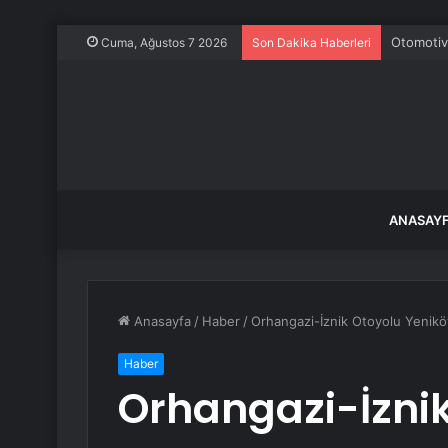
Otomotiv
Cuma, Ağustos 7 2026
Son Dakika Haberleri
ANASAY
Anasayfa
/
Haber
/
Orhangazi-İznik Otoyolu Yeniköy
Haber
Orhangazi-İznik