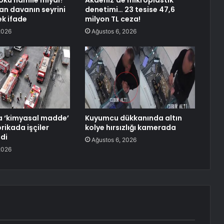
oku hamile miydi?
Akdeniz’de mikroplastik
tan davanın seyrini
denetimi… 23 tesise 47,6
ek ifade
milyon TL ceza!
2026
Ağustos 6, 2026
a ‘kimyasal madde’
Kuyumcu dükkanında altın
rikada işçiler
kolye hırsızlığı kamerada
ldi
Ağustos 6, 2026
2026