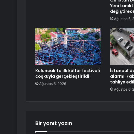
Gülistan D
Yeni tanık
değiştirec
Ağustos 6, 
Kuluncak’ta ilk kültür festivali
İstanbul’d
coşkuyla gerçekleştirildi
alarmı: Fab
tahliye edi
Ağustos 6, 2026
Ağustos 6, 
Bir yanıt yazın