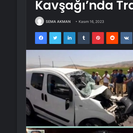
Kavşağı’nda Tra
SEMA AKMAN
Kasım 16, 2023
Facebook
Twitter
LinkedIn
Tumblr
Pinterest
Reddit