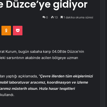
 Düzce’ye gidiyor
0
13
1 dakika okuma süresi
VKontakte
Odnoklassniki
Pocket
Murat Kurum, bugün sabaha karşı 04.08’de Düzce’nin
eki sarsıntının akabinde acilen bölgeye uzman
an yaptığı açıklamada,
“Çevre illerden tüm ekiplerimizi
 mobil laboratuvar aracımız, koordinasyon ve izleme
rımız müsterih olsun. Hızla hasar tespitleri
 kullandı.