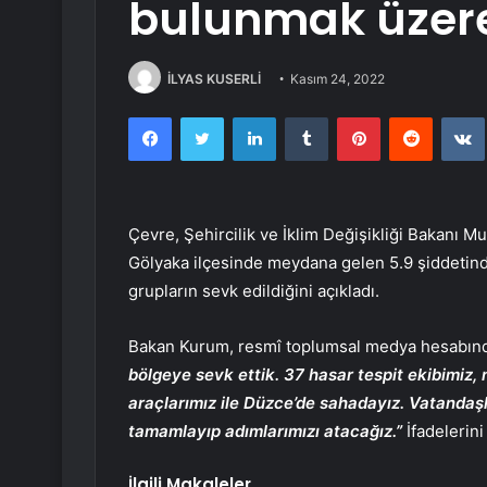
bulunmak üzere
İLYAS KUSERLİ
Kasım 24, 2022
Facebook
Twitter
LinkedIn
Tumblr
Pinterest
Reddit
Çevre, Şehircilik ve İklim Değişikliği Bakanı 
Gölyaka ilçesinde meydana gelen 5.9 şiddetind
grupların sevk edildiğini açıkladı.
Bakan Kurum, resmî toplumsal medya hesabınd
bölgeye sevk ettik. 37 hasar tespit ekibimiz,
araçlarımız ile Düzce’de sahadayız. Vatandaşla
tamamlayıp adımlarımızı atacağız.”
İfadelerini
İlgili Makaleler