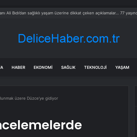
 tadilat yapan çift, gizli bölmede deste deste para buldu
FA
HABER
EKONOMI
SAĞLIK
TEKNOLOJI
YAŞAM
lunmak üzere Düzce’ye gidiyor
ncelemelerde