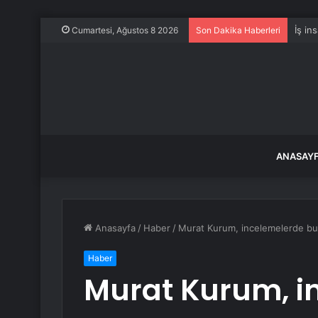
Evine
Cumartesi, Ağustos 8 2026
Son Dakika Haberleri
ANASAY
Anasayfa
/
Haber
/
Murat Kurum, incelemelerde bu
Haber
Murat Kurum, i