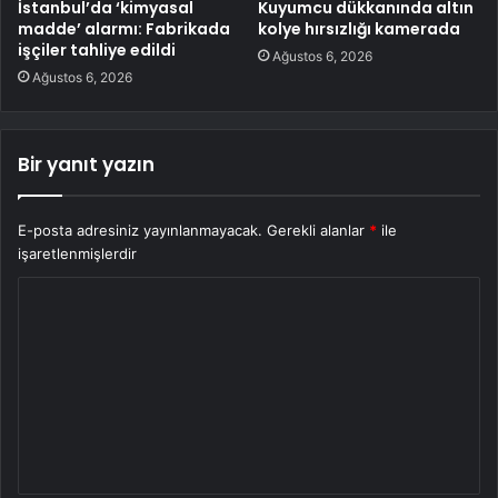
İstanbul’da ‘kimyasal
Kuyumcu dükkanında altın
madde’ alarmı: Fabrikada
kolye hırsızlığı kamerada
işçiler tahliye edildi
Ağustos 6, 2026
Ağustos 6, 2026
Bir yanıt yazın
E-posta adresiniz yayınlanmayacak.
Gerekli alanlar
*
ile
işaretlenmişlerdir
Y
o
r
u
m
*