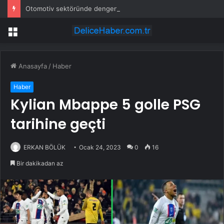
Otomotiv sektöründe dengenler değişti: Göç tersine döndü
Menü
Anasayfa
/
Haber
Haber
Kylian Mbappe 5 golle PSG
tarihine geçti
ERKAN BÖLÜK
Ocak 24, 2023
0
16
Bir dakikadan az