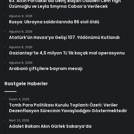
63. Altın Portakal’da Genç Başarı Ödülleri Cem Yiğit
Üzümoğlu ve Leyla Smyrna Cabas’a Verilecek
Ağustos 9, 2026
Rusya: Ukrayna saldırılarında 86 sivil öldü
Ağustos 9, 2026
Atatürk’ün Havza’ya Gelişi 107. Yıldönümü Kutlandı
Ağustos 8, 2026
Gaziantep’te 4,5 milyon TL’lik kaçak mal operasyonu
Ağustos 8, 2026
Arabanlı çiftçilere bayram mesajı
Rastgele Haberler
Kasım 4, 2025
Tcmb Para Politikası Kurulu Toplantı Özeti: Veriler
Dezenflasyon Sürecinin Yavaşladığını Göstermektedir
Mart 13, 2026
Adalet Bakanı Akın Gürlek Sakarya’da