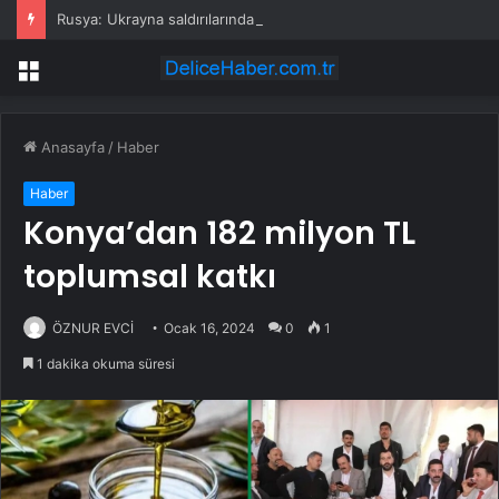
Rusya: Ukrayna saldırılarında 86 sivil öldü
Menü
Anasayfa
/
Haber
Haber
Konya’dan 182 milyon TL
toplumsal katkı
ÖZNUR EVCİ
Ocak 16, 2024
0
1
1 dakika okuma süresi