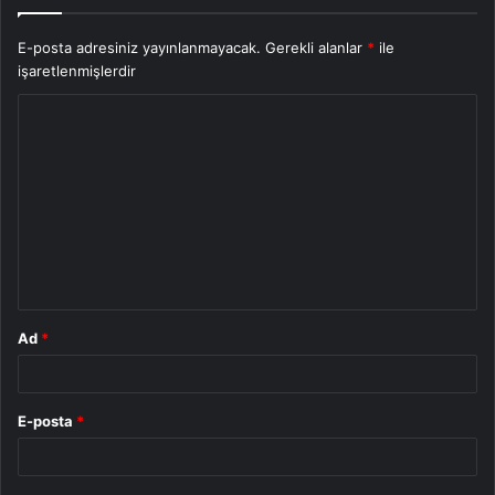
E-posta adresiniz yayınlanmayacak.
Gerekli alanlar
*
ile
işaretlenmişlerdir
Y
o
r
u
m
*
Ad
*
E-posta
*