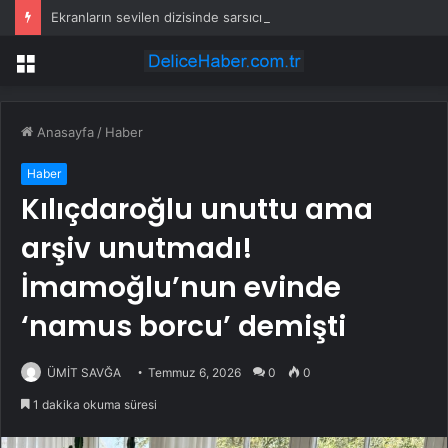
Ekranların sevilen dizisinde sarsıcı suç duyurusu! ‘Reşit olmayan kızımla aşk yaşadı’
Menü
Anasayfa
/
Haber
Haber
Kılıçdaroğlu unuttu ama
arşiv unutmadı!
İmamoğlu’nun evinde
‘namus borcu’ demişti
ÜMİT SAVĞA
Temmuz 6, 2026
0
0
1 dakika okuma süresi