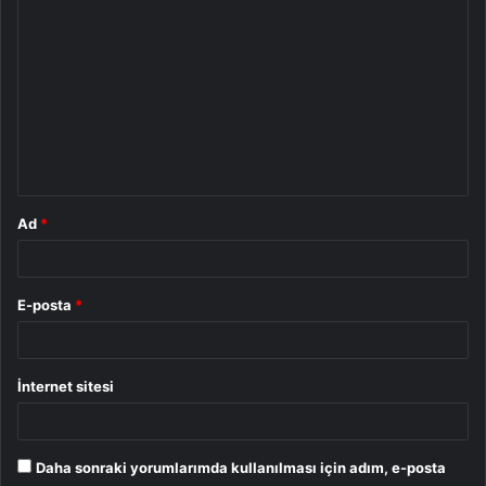
Y
o
r
u
m
*
Ad
*
E-posta
*
İnternet sitesi
Daha sonraki yorumlarımda kullanılması için adım, e-posta