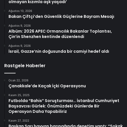
olmayan kızımla aşk yaşadı’
Ağustos 10, 2026
Bakan Çiftçi’den Güvenlik Güçlerine Bayram Mesajı
Ağustos 9, 2026
Albüm: 2026 APEC Ormancılık Bakanlar Toplantısı,
Çin’in Shenzhen kentinde düzenlendi
Ağustos 9, 2026
İsrail, Gazze’nin doğusunda bir camiyi hedef aldı
Rastgele Haberler
Ocak 22, 2026
Çanakkale’de Kaçak İçki Operasyonu
Kasım 25, 2025
Futbolda “Bahis” Soruşturması… İstanbul Cumhuriyet
Başsavcısı Gürlek: Önümüzdeki Günlerde Bir
Operasyon Daha Yapabiliriz
Kasım 27, 2022
Başkan Sarı hayvan barınağında denetim yaptı: “Sokak