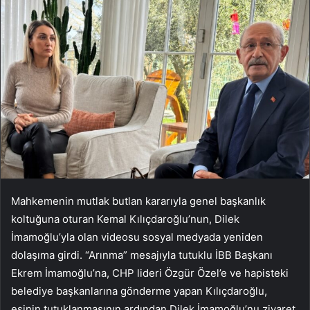
Mahkemenin mutlak butlan kararıyla genel başkanlık
koltuğuna oturan Kemal Kılıçdaroğlu’nun, Dilek
İmamoğlu’yla olan videosu sosyal medyada yeniden
dolaşıma girdi. “Arınma” mesajıyla tutuklu İBB Başkanı
Ekrem İmamoğlu’na, CHP lideri Özgür Özel’e ve hapisteki
belediye başkanlarına gönderme yapan Kılıçdaroğlu,
eşinin tutuklanmasının ardından Dilek İmamoğlu’nu ziyaret