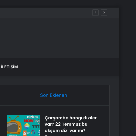
 sular ne zaman gelecek?
İLETIŞIM
Son Eklenen
Çarşamba hangi diziler
var? 22 Temmuz bu
akşam dizi var mı?