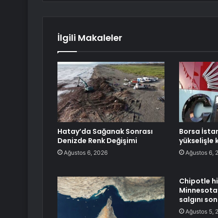
İlgili Makaleler
Hatay’da Sağanak Sonrası
Borsa İsta
Denizde Renk Değişimi
yükselişle 
Ağustos 6, 2026
Ağustos 6, 
Chipotle hi
Minnesota’
salgını so
Ağustos 5, 