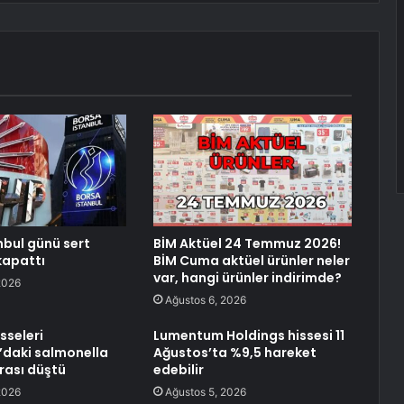
nbul günü sert
BİM Aktüel 24 Temmuz 2026!
kapattı
BİM Cuma aktüel ürünler neler
var, hangi ürünler indirimde?
2026
Ağustos 6, 2026
sseleri
Lumentum Holdings hissesi 11
daki salmonella
Ağustos’ta %9,5 hareket
nrası düştü
edebilir
2026
Ağustos 5, 2026