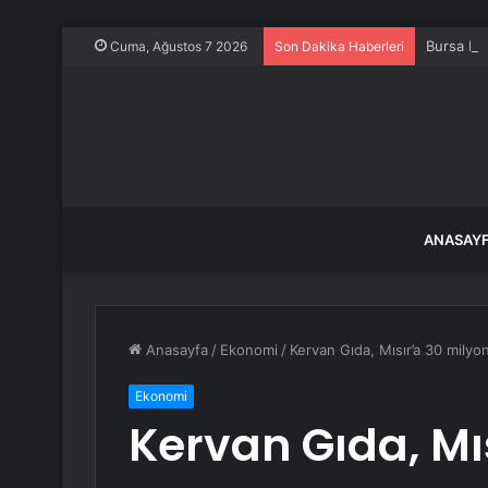
Bursa BU
Cuma, Ağustos 7 2026
Son Dakika Haberleri
ANASAY
Anasayfa
/
Ekonomi
/
Kervan Gıda, Mısır’a 30 milyon
Ekonomi
Kervan Gıda, Mı