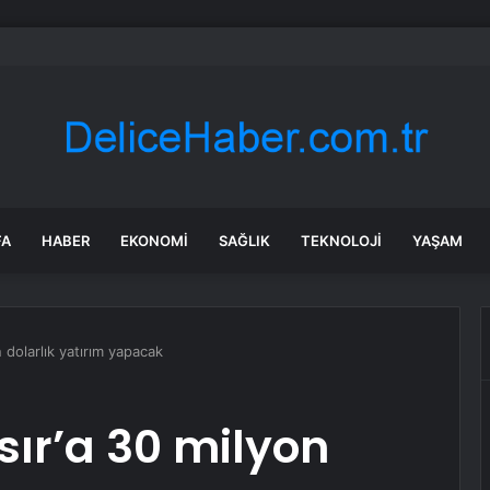
SKİ su kesintisi! 22-23 Temmuz Bursa’da su kesintisi ne zaman bitecek,
FA
HABER
EKONOMI
SAĞLIK
TEKNOLOJI
YAŞAM
 dolarlık yatırım yapacak
sır’a 30 milyon