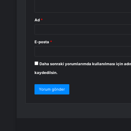
*
Ad
*
E-posta
*
Daha sonraki yorumlarımda kullanılması için adı
kaydedilsin.