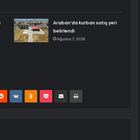
ı
Araban’da kurban satış yeri
belirlendi
Ağustos 7, 2026
erest
Reddit
VKontakte
Odnoklassniki
Pocket
E-Posta ile paylaş
Yazdır