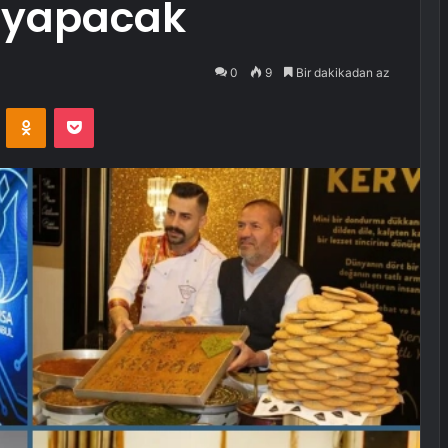
m yapacak
0
9
Bir dakikadan az
VKontakte
Odnoklassniki
Pocket