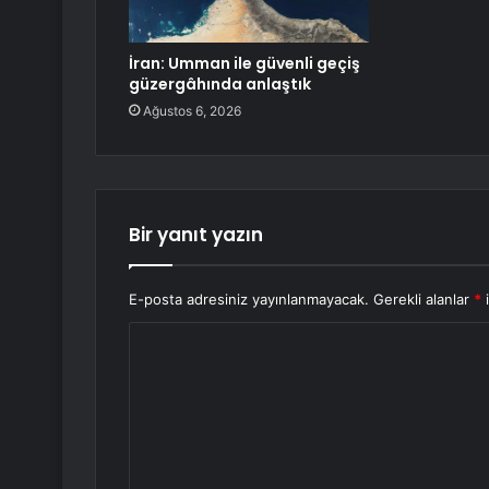
İran: Umman ile güvenli geçiş
güzergâhında anlaştık
Ağustos 6, 2026
Bir yanıt yazın
E-posta adresiniz yayınlanmayacak.
Gerekli alanlar
*
i
Y
o
r
u
m