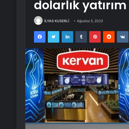
dolarlık yatırı
İLYAS KUSERLİ
Ağustos 5, 2023
Facebook
Twitter
LinkedIn
Tumblr
Pinterest
Reddit