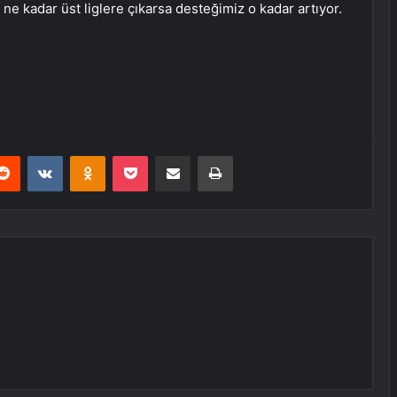
ne kadar üst liglere çıkarsa desteğimiz o kadar artıyor.
erest
Reddit
VKontakte
Odnoklassniki
Pocket
E-Posta ile paylaş
Yazdır