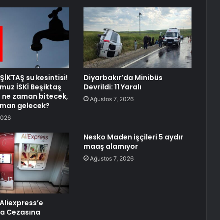
ŞİKTAŞ su kesintisi!
Diyarbakır’da Minibüs
uz İSKİ Beşiktaş
Devrildi: 11 Yaralı
si ne zaman bitecek,
Ağustos 7, 2026
aman gelecek?
2026
Nesko Maden işçileri 5 aydır
maaş alamıyor
Ağustos 7, 2026
 Aliexpress’e
ra Cezasına