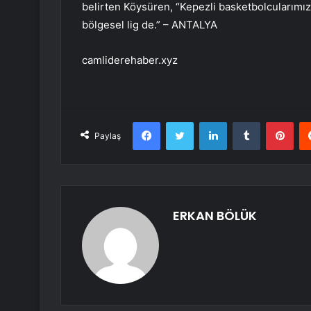
belirten Köysüren, “Kepezli basketbolcularımız 
bölgesel lig de.” – ANTALYA
camliderehaber.xyz
Facebook
Twitter
LinkedIn
Tumblr
Pint
Paylaş
ERKAN BÖLÜK