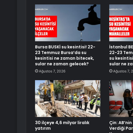
Bursa BUSKİ su kesintisi! 22-
İstanbul BE
23 Temmuz Bursa’da su
22-23 Temm
kesintisi ne zaman bitecek,
su kesinti
sular ne zaman gelecek?
sular ne z
Ağustos 7, 2026
Ağustos 7, 
30 ilçeye 4,6 milyar liralık
Çin: AB’nin
yatırım
Verdiği Pa