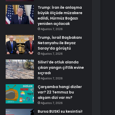
Trump: İran ile anlaşma
büyük ölçüde müzakere
edildi, Hürmüz Boğazı
yeniden açılacak
Ağustos 7, 2026
Trump, İsrail Başbakanı
Netanyahu ile Beyaz
Saray’da görüştü
Ağustos 7, 2026
Silivri’de otluk alanda
çıkan yangın çiftlik evine
sıçradı
Ağustos 7, 2026
Çarşamba hangi diziler
var? 22 Temmuz bu
akşam dizi var mı?
Ağustos 7, 2026
Bursa BUSKİ su kesintisi!