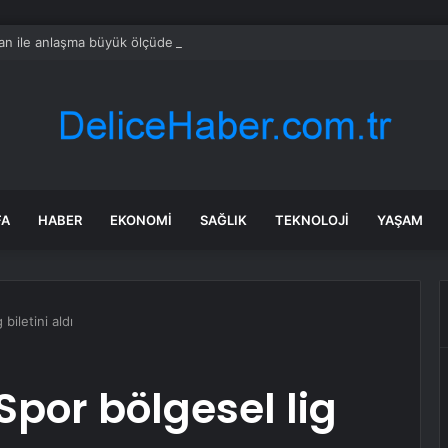
ran ile anlaşma büyük ölçüde müzakere edildi, Hürmüz Boğazı yeniden aç
FA
HABER
EKONOMI
SAĞLIK
TEKNOLOJI
YAŞAM
iletini aldı
por bölgesel lig