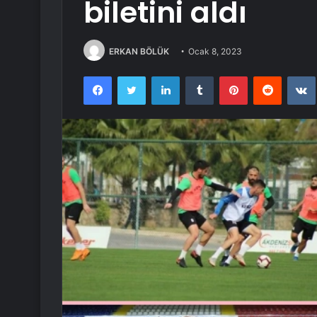
biletini aldı
ERKAN BÖLÜK
Ocak 8, 2023
Facebook
Twitter
LinkedIn
Tumblr
Pinterest
Reddit