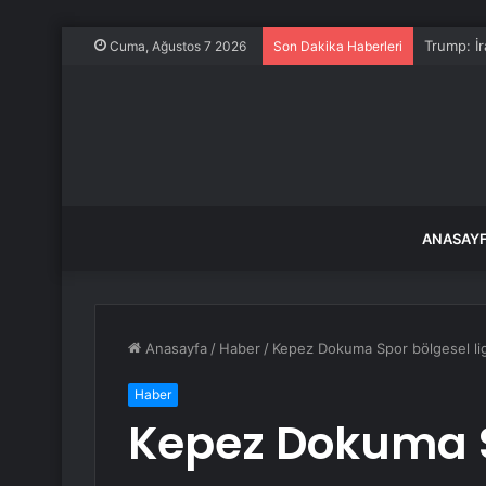
Trump: İ
Cuma, Ağustos 7 2026
Son Dakika Haberleri
ANASAY
Anasayfa
/
Haber
/
Kepez Dokuma Spor bölgesel lig b
Haber
Kepez Dokuma S