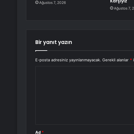
Karşıyız
Ağustos 7, 2026
Ağustos 7, 
Bir yanıt yazın
E-posta adresiniz yayınlanmayacak.
Gerekli alanlar
*
i
Y
o
r
u
m
*
Ad
*