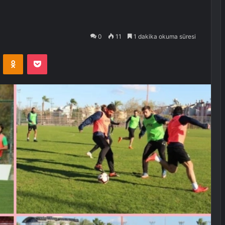
0
11
1 dakika okuma süresi
VKontakte
Odnoklassniki
Pocket