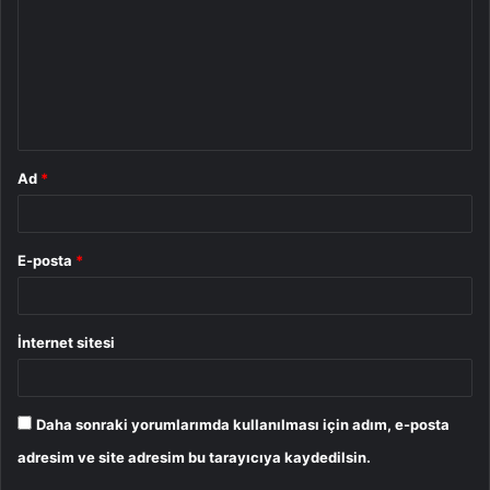
r
u
m
*
Ad
*
E-posta
*
İnternet sitesi
Daha sonraki yorumlarımda kullanılması için adım, e-posta
adresim ve site adresim bu tarayıcıya kaydedilsin.