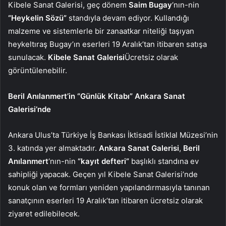
Kibele Sanat Galerisi, geç dönem
Saim Bugay
‘nın-nin
“Heykelin Sözü”
standıyla devam ediyor. Kullandığı
malzeme ve sistemlerle bir zanaatkar niteliği taşıyan
heykeltıraş Bugay’ın eserleri 19 Aralık’tan itibaren satışa
sunulacak.
Kibele Sanat Galerisi
Ücretsiz olarak
görüntülenebilir.
Beril Anılanmert’in “Günlük Kitabı” Ankara Sanat
Galerisi’nde
Ankara Ulus’ta Türkiye İş Bankası İktisadi İstiklal Müzesi’nin
3. katında yer almaktadır.
Ankara Sanat Galerisi
,
Beril
Anılanmert
‘nın-nin
“kayıt defteri”
başlıklı standına ev
sahipliği yapacak. Geçen yıl Kibele Sanat Galerisi’nde
konuk olan ve formları yeniden yapılandırmasıyla tanınan
sanatçının eserleri 19 Aralık’tan itibaren ücretsiz olarak
ziyaret edilebilecek.