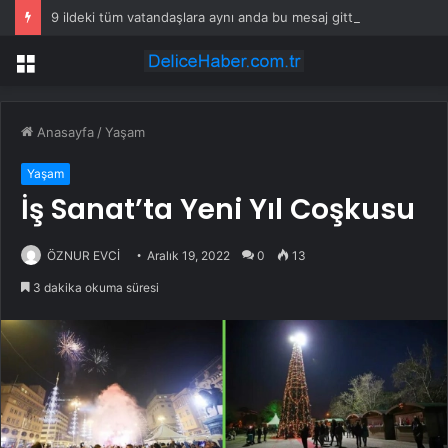
9 ildeki tüm vatandaşlara aynı anda bu mesaj gitti
Menü
Anasayfa
/
Yaşam
Yaşam
İş Sanat’ta Yeni Yıl Coşkusu
ÖZNUR EVCİ
Aralık 19, 2022
0
13
3 dakika okuma süresi