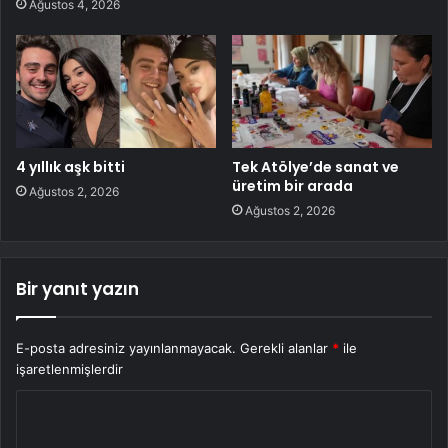
Ağustos 4, 2026
4 yıllık aşk bitti
Tek Atölye’de sanat ve
üretim bir arada
Ağustos 2, 2026
Ağustos 2, 2026
Bir yanıt yazın
E-posta adresiniz yayınlanmayacak.
Gerekli alanlar
*
ile
işaretlenmişlerdir
Y
o