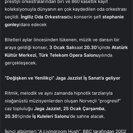
prestijli orkestralarından biri ve 860 kasetlik kayıt
koleksiyonuyla dünyanın en çok kaydedilen oda orkestrası
seçildi.
İngiliz Oda Orkestrası
bu konserin şefi
stephanie
gonley
idare edecek
Biletleri aylar öncesinden tükenen, müzik ve dansın bir
araya geldiği konser,
3 Ocak Salı
saat
20.30
‘içinde
Atatürk
Kültür Merkezi, Türk Telekom Opera Salonu
yılında
gerçekleşecek.
“Değişken ve Yenilikçi” Jaga Jazzist İş Sanat’a geliyor
Ritmik, melodik ve aynı zamanda hipnotik tarzlarıyla
olağanüstü müzisyenlerden oluşan Norveçli “progresif”
caz topluluğu
Jaga Jazzist, 25 Ocak Çarşamba
,
20.30
‘içinde
İş Kuleleri Salonu
‘de sahne alacak.
İkinci albümleri “A Livingroom Hush”, BBC tarafından 2002