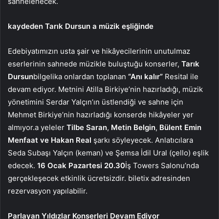
sahnelenecek.
kaydeden Tarık Dursun
a
müzik eşliğinde
Edebiyatımızın usta şair ve hikâyecilerinin unutulmaz
eserlerinin sahnede müzikle buluştuğu konserler,
Tarık
Dursun
bilgelik
a
onlardan toplanan
“Anı kalır”
Resital ile
devam ediyor. Metnini Atilla Birkiye’nin hazırladığı, müzik
yönetimini Serdar Yalçın’ın üstlendiği ve sahne için
Mehmet Birkiye’nin hazırladığı konserde hikâyeler yer
almıyor.
a
yeleler
Tilbe Saran
,
Metin Belgin
,
Bülent Emin
Menfaat ve Hakan Real
şarkı söyleyecek. Anlatıcılara
Seda Subaşı Yalçın (keman) ve Şemsa İdil Ural (çello) eşlik
edecek.
16 Ocak Pazartesi 20.30
İş Towers Salonu’nda
gerçekleşecek etkinlik ücretsizdir.
biletix
adresinden
rezervasyon yapılabilir.
Parlayan Yıldızlar Konserleri Devam Ediyor