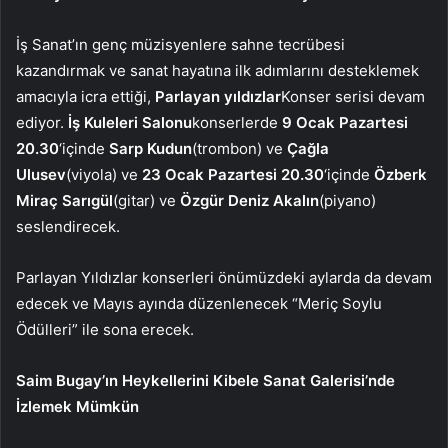
İş Sanat’ın genç müzisyenlere sahne tecrübesi
kazandırmak ve sanat hayatına ilk adımlarını desteklemek
amacıyla icra ettiği,
Parlayan yıldızlar
Konser serisi devam
ediyor.
İş Kuleleri Salonu
konserlerde
9 Ocak Pazartesi
20.30
‘içinde
Sarp Kudun
(trombon) ve
Çağla
Ulusev
(viyola) ve
23 Ocak Pazartesi 20.30
‘içinde
Özberk
Miraç Sarıgül
(gitar) ve
Özgür Deniz Akalın
(piyano)
seslendirecek.
Parlayan Yıldızlar konserleri önümüzdeki aylarda da devam
edecek ve Mayıs ayında düzenlenecek “Meriç Soylu
Ödülleri” ile sona erecek.
Saim Bugay’ın Heykellerini Kibele Sanat Galerisi’nde
İzlemek Mümkün