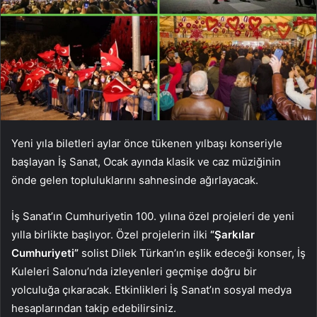
Yeni yıla biletleri aylar önce tükenen yılbaşı konseriyle
başlayan İş Sanat, Ocak ayında klasik ve caz müziğinin
önde gelen topluluklarını sahnesinde ağırlayacak.
İş Sanat’ın Cumhuriyetin 100. yılına özel projeleri de yeni
yılla birlikte başlıyor. Özel projelerin ilki
“Şarkılar
Cumhuriyeti”
solist Dilek Türkan’ın eşlik edeceği konser, İş
Kuleleri Salonu’nda izleyenleri geçmişe doğru bir
yolculuğa çıkaracak. Etkinlikleri İş Sanat’ın sosyal medya
hesaplarından takip edebilirsiniz.