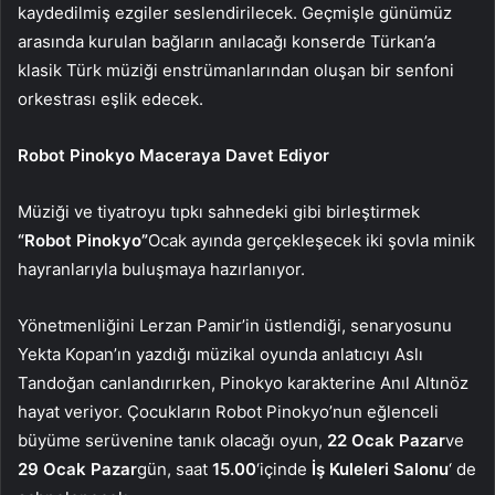
kaydedilmiş ezgiler seslendirilecek. Geçmişle günümüz
arasında kurulan bağların anılacağı konserde Türkan’a
klasik Türk müziği enstrümanlarından oluşan bir senfoni
orkestrası eşlik edecek.
Robot Pinokyo Maceraya Davet Ediyor
Müziği ve tiyatroyu tıpkı sahnedeki gibi birleştirmek
“Robot Pinokyo”
Ocak ayında gerçekleşecek iki şovla minik
hayranlarıyla buluşmaya hazırlanıyor.
Yönetmenliğini Lerzan Pamir’in üstlendiği, senaryosunu
Yekta Kopan’ın yazdığı müzikal oyunda anlatıcıyı Aslı
Tandoğan canlandırırken, Pinokyo karakterine Anıl Altınöz
hayat veriyor. Çocukların Robot Pinokyo’nun eğlenceli
büyüme serüvenine tanık olacağı oyun,
22 Ocak Pazar
ve
29 Ocak Pazar
gün, saat
15.00
‘içinde
İş Kuleleri Salonu
‘ de