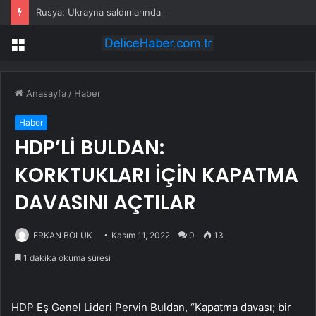
Rusya: Ukrayna saldırılarında 86 sivil öldü
Menü
Anasayfa
/
Haber
Haber
HDP’Lİ BULDAN:
KORKTUKLARI İÇİN KAPATMA
DAVASINI AÇTILAR
ERKAN BÖLÜK
Kasım 11, 2022
0
13
1 dakika okuma süresi
HDP Eş Genel Lideri Pervin Buldan, “Kapatma davası; bir