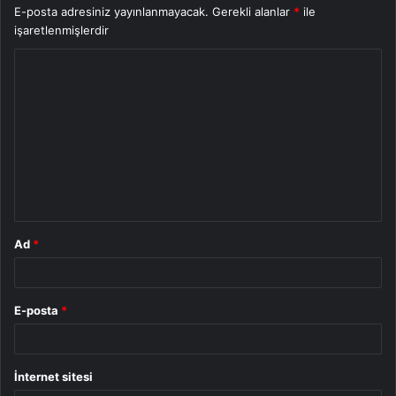
E-posta adresiniz yayınlanmayacak.
Gerekli alanlar
*
ile
işaretlenmişlerdir
Y
o
r
u
m
*
Ad
*
E-posta
*
İnternet sitesi