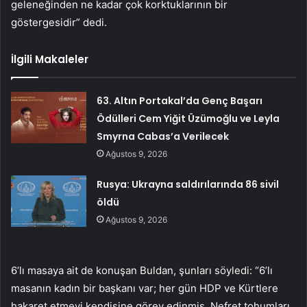
geleneğinden ne kadar çok korktuklarının bir
göstergesidir” dedi.
İlgili Makaleler
63. Altın Portakal’da Genç Başarı
Ödülleri Cem Yiğit Üzümoğlu ve Leyla
Smyrna Cabas’a Verilecek
Ağustos 9, 2026
Rusya: Ukrayna saldırılarında 86 sivil
öldü
Ağustos 9, 2026
6’lı masaya ait de konuşan Buldan, şunları söyledi: “6’lı
masanın kadın bir başkanı var; her gün HDP ve Kürtlere
hakaret etmeyi kendisine görev edinmiş. Nefret tohumları