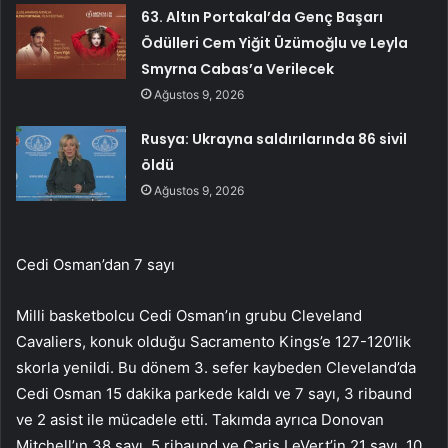
63. Altın Portakal’da Genç Başarı
Ödülleri Cem Yiğit Üzümoğlu ve Leyla
Smyrna Cabas’a Verilecek
Ağustos 9, 2026
Rusya: Ukrayna saldırılarında 86 sivil
öldü
Ağustos 9, 2026
Cedi Osman’dan 7 sayı
Milli basketbolcu Cedi Osman’ın grubu Cleveland
Cavaliers, konuk olduğu Sacramento Kings’e 127-120’lik
skorla yenildi. Bu dönem 3. sefer kaybeden Cleveland’da
Cedi Osman 15 dakika parkede kaldı ve 7 sayı, 3 ribaund
ve 2 asist ile mücadele etti. Takımda ayrıca Donovan
Mitchell’ın 38 sayı, 5 ribaund ve Caris LeVert’in 21 sayı, 10