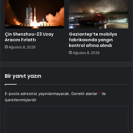
Çin Shenzhou-23 Uzay
Gaziantep’te mobilya
Aracını Fırlattı
fabrikasında yangın
kontrol altına alındı
Ağustos 8, 2026
Ağustos 8, 2026
Bir yanıt yazın
E-posta adresiniz yayınlanmayacak.
Gerekli alanlar
*
ile
işaretlenmişlerdir
Y
o
r