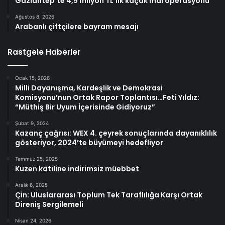
Gaziantep’te 4,5 milyon TL’lik kaçak mal operasyonu
Ağustos 8, 2026
Arabanlı çiftçilere bayram mesajı
Rastgele Haberler
Ocak 15, 2026
Milli Dayanışma, Kardeşlik ve Demokrasi
Komisyonu’nun Ortak Rapor Toplantısı…Feti Yıldız:
“Müthiş Bir Uyum İçerisinde Gidiyoruz”
Şubat 9, 2024
Kazanç çağrısı: WEX 4. çeyrek sonuçlarında dayanıklılık
gösteriyor, 2024’te büyümeyi hedefliyor
Temmuz 25, 2025
Kuzen katiline indirimsiz müebbet
Aralık 6, 2025
Çin: Uluslararası Toplum Tek Taraflılığa Karşı Ortak
Direniş Sergilemeli
Nisan 24, 2026