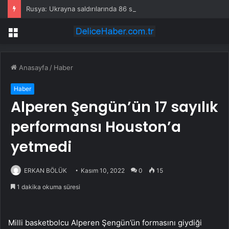
Rusya: Ukrayna saldırılarında 86 sivil öldü
Menü
Anasayfa
/
Haber
Haber
Alperen Şengün’ün 17 sayılık
performansı Houston’a
yetmedi
ERKAN BÖLÜK
Kasım 10, 2022
0
15
1 dakika okuma süresi
Milli basketbolcu Alperen Şengün’ün formasını giydiği